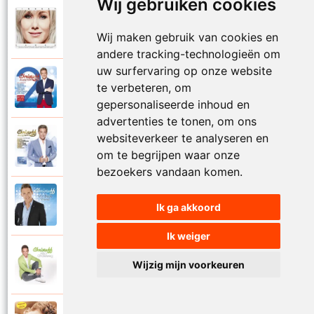
Wij gebruiken cookies
Lindsay en Christoff
2019
Mag ik dan bij jou
Wij maken gebruik van cookies en
andere tracking-technologieën om
uw surfervaring op onze website
Christoff en Rob De Nijs
te verbeteren, om
2013
Malle Babbe
gepersonaliseerde inhoud en
advertenties te tonen, om ons
websiteverkeer te analyseren en
Christoff en Dana Winner
2011
Mijn avontuur
om te begrijpen waar onze
bezoekers vandaan komen.
Christoff
2014
Ik ga akkoord
Mijn beste vriend
Ik weiger
Christoff en Kathleen
Wijzig mijn voorkeuren
2014
Mijn engel hou me vast