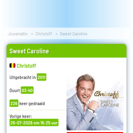
Jouwradio
Christoff
Sweet Caroline
Sweet Caroline
Christoff
Uitgebracht in
2011
Duurt
03:40
226
keer gedraaid
Vorige keer:
26-07-2026 om 16:25 uur