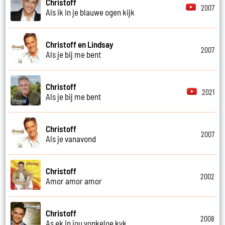
Christoff
2007
Als ik in je blauwe ogen kijk
Christoff en Lindsay
2007
Als je bij me bent
Christoff
2021
Als je bij me bent
Christoff
2007
Als je vanavond
Christoff
2002
Amor amor amor
Christoff
2008
As ek in jou vonkeloe kyk