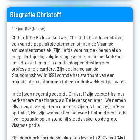
Biografie Christoff
* 18 juni 1976 (Ninove)
Christoff De Bolle, of kortweg Christoff, is al decennialang
een van de populairste stemmen binnen de Vlaamse
amusementsmuziek. Zijn liefde voor muziek begon al op
jonge leeftijd: hij volgde zanglessen, zong in het kerkkoor
en zette als tiener zijn eerste stappen richting een
professionele carrière. Zijn deelname aan de
'Soundmixshow' in 1991 vormde het startpunt van een
traject dat zou uitgroeien tot een indrukwekkend palmares.
In de jaren negentig scoorde Christoff zijn eerste hits met
herkenbare meezingers als 'De levensgenieter', 'We nemen
elkaar zoals we zijn' (een duet met zijn zus Lindsay) en 'Een
optimist'. Met zijn warme stem bouwde hij al snel een sterke
live-reputatie op en stond hij steeds vaker op de grote
Vlaamse podia.
Zijn doorbraak naar de absolute top kwam in 2007 met 'Als ik