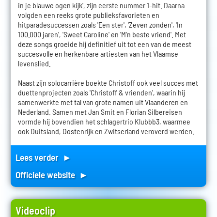
in je blauwe ogen kijk', zijn eerste nummer 1-hit. Daarna
volgden een reeks grote publieksfavorieten en
hitparadesuccessen zoals 'Een ster', 'Zeven zonden', 'In
100.000 jaren', 'Sweet Caroline' en 'M'n beste vriend'. Met
deze songs groeide hij definitief uit tot een van de meest
succesvolle en herkenbare artiesten van het Vlaamse
levenslied.
Naast zijn solocarrière boekte Christoff ook veel succes met
duettenprojecten zoals 'Christoff & vrienden', waarin hij
samenwerkte met tal van grote namen uit Vlaanderen en
Nederland. Samen met Jan Smit en Florian Silbereisen
vormde hij bovendien het schlagertrio Klubbb3, waarmee
ook Duitsland, Oostenrijk en Zwitserland veroverd werden.
Lees verder ►
Officiele website ►
Videoclip