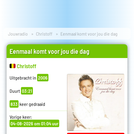
Jouwradio
Christoff
Eenmaal komt voor jou die dag
Eenmaal komt voor jou die dag
Christoff
Uitgebracht in
2006
Duurt
03:21
833
keer gedraaid
Vorige keer:
04-08-2026 om 01:04 uur