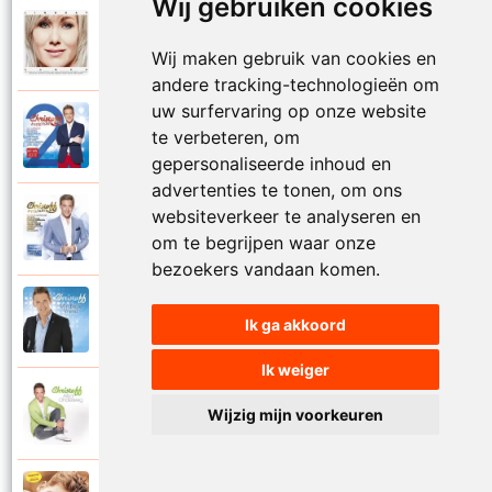
Wij gebruiken cookies
Lindsay en Christoff
2019
Mag ik dan bij jou
Wij maken gebruik van cookies en
andere tracking-technologieën om
uw surfervaring op onze website
Christoff en Rob De Nijs
te verbeteren, om
2013
Malle Babbe
gepersonaliseerde inhoud en
advertenties te tonen, om ons
websiteverkeer te analyseren en
Christoff en Dana Winner
2011
Mijn avontuur
om te begrijpen waar onze
bezoekers vandaan komen.
Christoff
2014
Ik ga akkoord
Mijn beste vriend
Ik weiger
Christoff en Kathleen
Wijzig mijn voorkeuren
2014
Mijn engel hou me vast