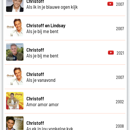
Christoff
2007
Als ik in je blauwe ogen kijk
Christoff en Lindsay
2007
Als je bij me bent
Christoff
2021
Als je bij me bent
Christoff
2007
Als je vanavond
Christoff
2002
Amor amor amor
Christoff
2008
As ek in jou vonkeloe kyk