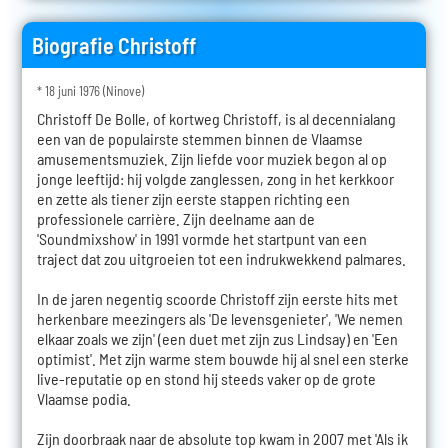
Biografie Christoff
* 18 juni 1976 (Ninove)
Christoff De Bolle, of kortweg Christoff, is al decennialang
een van de populairste stemmen binnen de Vlaamse
amusementsmuziek. Zijn liefde voor muziek begon al op
jonge leeftijd: hij volgde zanglessen, zong in het kerkkoor
en zette als tiener zijn eerste stappen richting een
professionele carrière. Zijn deelname aan de
'Soundmixshow' in 1991 vormde het startpunt van een
traject dat zou uitgroeien tot een indrukwekkend palmares.
In de jaren negentig scoorde Christoff zijn eerste hits met
herkenbare meezingers als 'De levensgenieter', 'We nemen
elkaar zoals we zijn' (een duet met zijn zus Lindsay) en 'Een
optimist'. Met zijn warme stem bouwde hij al snel een sterke
live-reputatie op en stond hij steeds vaker op de grote
Vlaamse podia.
Zijn doorbraak naar de absolute top kwam in 2007 met 'Als ik