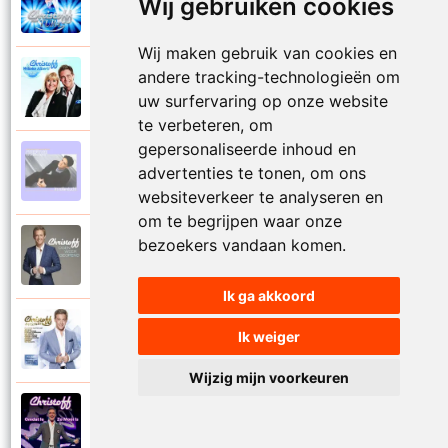
Wij gebruiken cookies
2023
Mooi het leven is mooi
Wij maken gebruik van cookies en
andere tracking-technologieën om
Christoff en Willeke Alberti
2011
Niemand laat zijn eigen kind alleen
uw surfervaring op onze website
te verbeteren, om
gepersonaliseerde inhoud en
Christoff
advertenties te tonen, om ons
1997
Niets is voor niets
websiteverkeer te analyseren en
om te begrijpen waar onze
bezoekers vandaan komen.
Christoff
2016
Ogen weer geopend
Ik ga akkoord
Christoff en Florian Silbereisen
Ik weiger
2011
Omdat ie zo mooi is
Wijzig mijn voorkeuren
Christoff
2012
Omdat ie zo mooi is