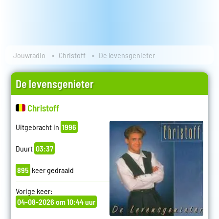
Jouwradio
Christoff
De levensgenieter
De levensgenieter
Christoff
Uitgebracht in
1996
Duurt
03:37
895
keer gedraaid
Vorige keer:
04-08-2026 om 10:44 uur