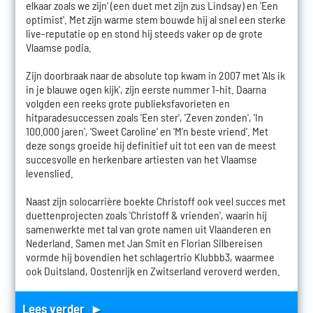
elkaar zoals we zijn' (een duet met zijn zus Lindsay) en 'Een
optimist'. Met zijn warme stem bouwde hij al snel een sterke
live-reputatie op en stond hij steeds vaker op de grote
Vlaamse podia.
Zijn doorbraak naar de absolute top kwam in 2007 met 'Als ik
in je blauwe ogen kijk', zijn eerste nummer 1-hit. Daarna
volgden een reeks grote publieksfavorieten en
hitparadesuccessen zoals 'Een ster', 'Zeven zonden', 'In
100.000 jaren', 'Sweet Caroline' en 'M'n beste vriend'. Met
deze songs groeide hij definitief uit tot een van de meest
succesvolle en herkenbare artiesten van het Vlaamse
levenslied.
Naast zijn solocarrière boekte Christoff ook veel succes met
duettenprojecten zoals 'Christoff & vrienden', waarin hij
samenwerkte met tal van grote namen uit Vlaanderen en
Nederland. Samen met Jan Smit en Florian Silbereisen
vormde hij bovendien het schlagertrio Klubbb3, waarmee
ook Duitsland, Oostenrijk en Zwitserland veroverd werden.
Lees verder ►