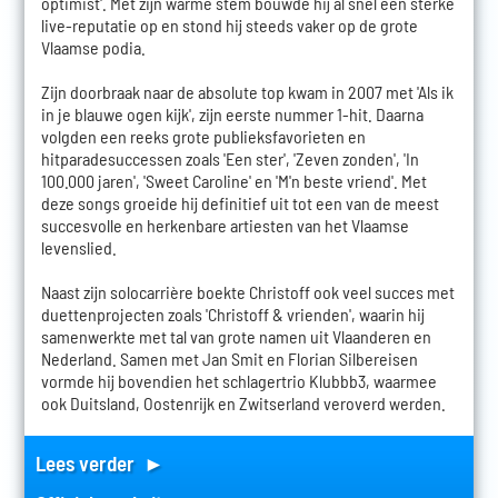
optimist'. Met zijn warme stem bouwde hij al snel een sterke
live-reputatie op en stond hij steeds vaker op de grote
Vlaamse podia.
Zijn doorbraak naar de absolute top kwam in 2007 met 'Als ik
in je blauwe ogen kijk', zijn eerste nummer 1-hit. Daarna
volgden een reeks grote publieksfavorieten en
hitparadesuccessen zoals 'Een ster', 'Zeven zonden', 'In
100.000 jaren', 'Sweet Caroline' en 'M'n beste vriend'. Met
deze songs groeide hij definitief uit tot een van de meest
succesvolle en herkenbare artiesten van het Vlaamse
levenslied.
Naast zijn solocarrière boekte Christoff ook veel succes met
duettenprojecten zoals 'Christoff & vrienden', waarin hij
samenwerkte met tal van grote namen uit Vlaanderen en
Nederland. Samen met Jan Smit en Florian Silbereisen
vormde hij bovendien het schlagertrio Klubbb3, waarmee
ook Duitsland, Oostenrijk en Zwitserland veroverd werden.
Lees verder ►