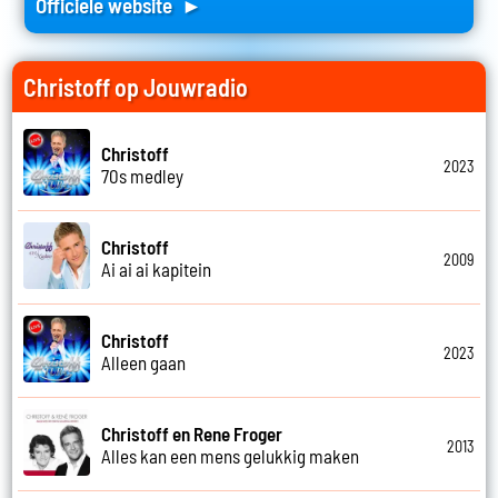
Officiele website ►
Christoff op Jouwradio
Christoff
2023
70s medley
Christoff
2009
Ai ai ai kapitein
Christoff
2023
Alleen gaan
Christoff en Rene Froger
2013
Alles kan een mens gelukkig maken