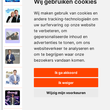
Wij gebruiken cookies
Wij maken gebruik van cookies en
Christoff en Willeke Alberti
2011
Niemand laat zijn eigen kind alleen
andere tracking-technologieën om
uw surfervaring op onze website
te verbeteren, om
Christoff
gepersonaliseerde inhoud en
1997
Niets is voor niets
advertenties te tonen, om ons
websiteverkeer te analyseren en
om te begrijpen waar onze
Christoff
2016
Ogen weer geopend
bezoekers vandaan komen.
Ik ga akkoord
Christoff en Florian Silbereisen
2011
Omdat ie zo mooi is
Ik weiger
Wijzig mijn voorkeuren
Christoff
2012
Omdat ie zo mooi is