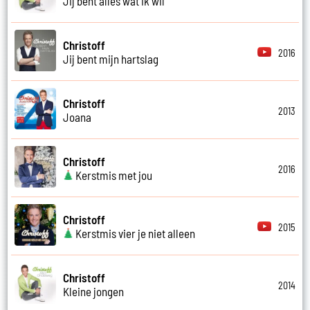
Jij bent alles wat ik wil
Christoff
2016
Jij bent mijn hartslag
Christoff
2013
Joana
Christoff
2016
Kerstmis met jou
Christoff
2015
Kerstmis vier je niet alleen
Christoff
2014
Kleine jongen