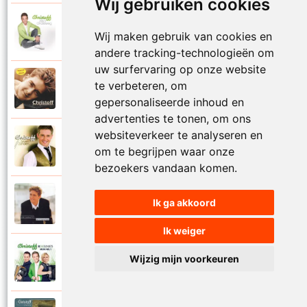
Wij gebruiken cookies
Christoff en Kathleen
2014
Wij maken gebruik van cookies en
Mijn engel hou me vast
andere tracking-technologieën om
uw surfervaring op onze website
Christoff
te verbeteren, om
1999
Mijn engelbewaarder
gepersonaliseerde inhoud en
advertenties te tonen, om ons
websiteverkeer te analyseren en
Christoff
2008
om te begrijpen waar onze
Mijn grootste liefde
bezoekers vandaan komen.
Christoff
Ik ga akkoord
1999
Mijn lot uit de loterij
Ik weiger
Christoff en The Sunsets
Wijzig mijn voorkeuren
2011
Mijn nummer een