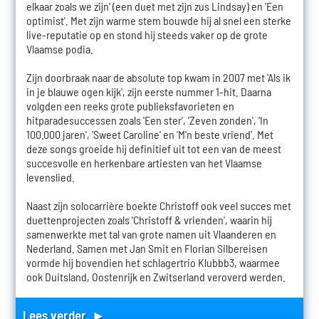
elkaar zoals we zijn' (een duet met zijn zus Lindsay) en 'Een
optimist'. Met zijn warme stem bouwde hij al snel een sterke
live-reputatie op en stond hij steeds vaker op de grote
Vlaamse podia.
Zijn doorbraak naar de absolute top kwam in 2007 met 'Als ik
in je blauwe ogen kijk', zijn eerste nummer 1-hit. Daarna
volgden een reeks grote publieksfavorieten en
hitparadesuccessen zoals 'Een ster', 'Zeven zonden', 'In
100.000 jaren', 'Sweet Caroline' en 'M'n beste vriend'. Met
deze songs groeide hij definitief uit tot een van de meest
succesvolle en herkenbare artiesten van het Vlaamse
levenslied.
Naast zijn solocarrière boekte Christoff ook veel succes met
duettenprojecten zoals 'Christoff & vrienden', waarin hij
samenwerkte met tal van grote namen uit Vlaanderen en
Nederland. Samen met Jan Smit en Florian Silbereisen
vormde hij bovendien het schlagertrio Klubbb3, waarmee
ook Duitsland, Oostenrijk en Zwitserland veroverd werden.
Lees verder ►