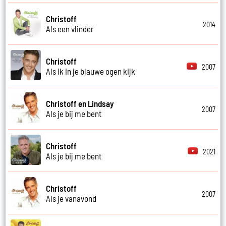
Christoff
2014
Als een vlinder
Christoff
2007
Als ik in je blauwe ogen kijk
Christoff en Lindsay
2007
Als je bij me bent
Christoff
2021
Als je bij me bent
Christoff
2007
Als je vanavond