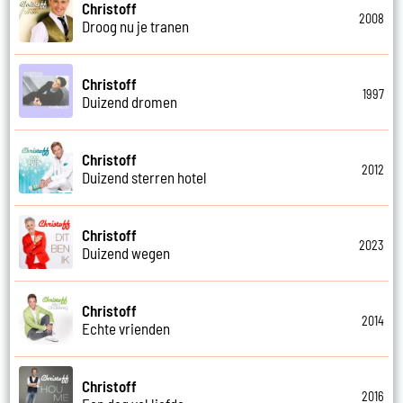
Christoff
2008
Droog nu je tranen
Christoff
1997
Duizend dromen
Christoff
2012
Duizend sterren hotel
Christoff
2023
Duizend wegen
Christoff
2014
Echte vrienden
Christoff
2016