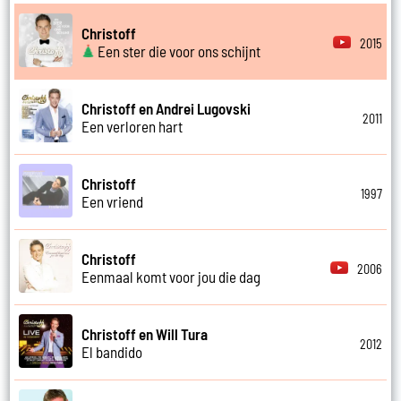
Christoff
2015
Een ster die voor ons schijnt
Christoff en Andrei Lugovski
2011
Een verloren hart
Christoff
1997
Een vriend
Christoff
2006
Eenmaal komt voor jou die dag
Christoff en Will Tura
2012
El bandido