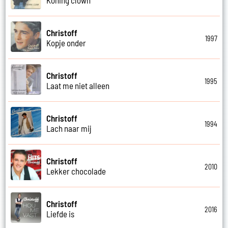
Christoff
1997
Kopje onder
Christoff
1995
Laat me niet alleen
Christoff
1994
Lach naar mij
Christoff
2010
Lekker chocolade
Christoff
2016
Liefde is