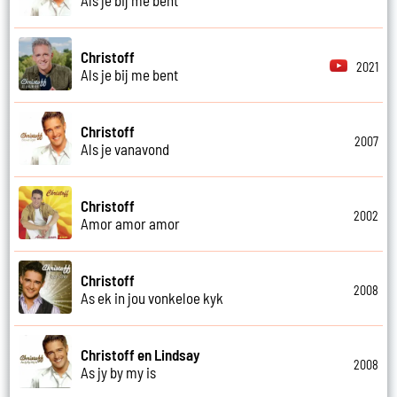
Christoff
2021
Als je bij me bent
Christoff
2007
Als je vanavond
Christoff
2002
Amor amor amor
Christoff
2008
As ek in jou vonkeloe kyk
Christoff en Lindsay
2008
As jy by my is