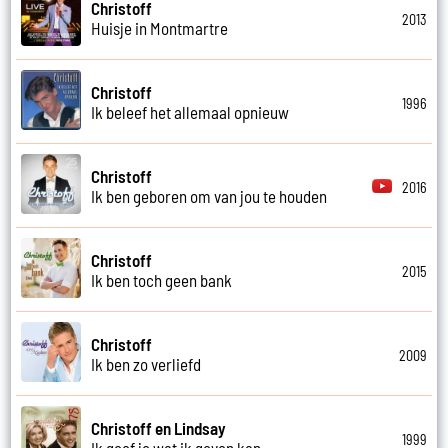
Christoff
2013
Huisje in Montmartre
Christoff
1996
Ik beleef het allemaal opnieuw
Christoff
2016
Ik ben geboren om van jou te houden
Christoff
2015
Ik ben toch geen bank
Christoff
2009
Ik ben zo verliefd
Christoff en Lindsay
1999
Ik geef je wat ik geven kan