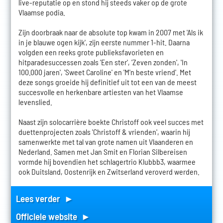
live-reputatie op en stond hij steeds vaker op de grote
Vlaamse podia.
Zijn doorbraak naar de absolute top kwam in 2007 met 'Als ik
in je blauwe ogen kijk', zijn eerste nummer 1-hit. Daarna
volgden een reeks grote publieksfavorieten en
hitparadesuccessen zoals 'Een ster', 'Zeven zonden', 'In
100.000 jaren', 'Sweet Caroline' en 'M'n beste vriend'. Met
deze songs groeide hij definitief uit tot een van de meest
succesvolle en herkenbare artiesten van het Vlaamse
levenslied.
Naast zijn solocarrière boekte Christoff ook veel succes met
duettenprojecten zoals 'Christoff & vrienden', waarin hij
samenwerkte met tal van grote namen uit Vlaanderen en
Nederland. Samen met Jan Smit en Florian Silbereisen
vormde hij bovendien het schlagertrio Klubbb3, waarmee
ook Duitsland, Oostenrijk en Zwitserland veroverd werden.
Lees verder ►
Officiele website ►