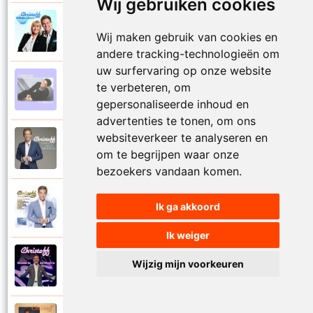
Wij gebruiken cookies
Christoff en Willeke Alberti
2011
Wij maken gebruik van cookies en
Niemand laat zijn eigen kind alleen
andere tracking-technologieën om
uw surfervaring op onze website
Christoff
te verbeteren, om
1997
Niets is voor niets
gepersonaliseerde inhoud en
advertenties te tonen, om ons
websiteverkeer te analyseren en
Christoff
2016
om te begrijpen waar onze
Ogen weer geopend
bezoekers vandaan komen.
Christoff en Florian Silbereisen
Ik ga akkoord
2011
Omdat ie zo mooi is
Ik weiger
Christoff
Wijzig mijn voorkeuren
2012
Omdat ie zo mooi is