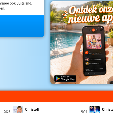
armee ook Duitsland,
den.
Christoff
Christ
2023
2009