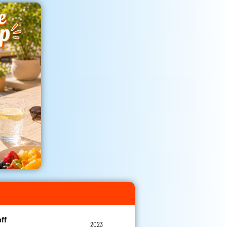
off
2023