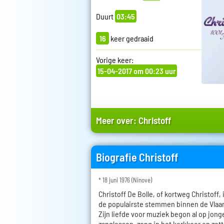
Duurt
03:45
16
keer gedraaid
Vorige keer:
15-04-2017 om 00:23 uur
Meer over:
Christoff
Biografie Christoff
* 18 juni 1976 (Ninove)
Christoff De Bolle, of kortweg Christoff,
de populairste stemmen binnen de Vl
Zijn liefde voor muziek begon al op jonge 
zanglessen, zong in het kerkkoor en zette