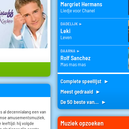
Margriet Hermans
Liedje voor Chanel
dadelijk
►
Leki
Leven
daarna
►
Rolf Sanchez
Mas mas mas
Complete speellijst ►
Meest gedraaid ►
De 50 beste van... ►
 is al decennialang een van
aamse amusementsmuziek.
Muziek opzoeken
leeftijd: hij volgde
 als tiener zijn eerste