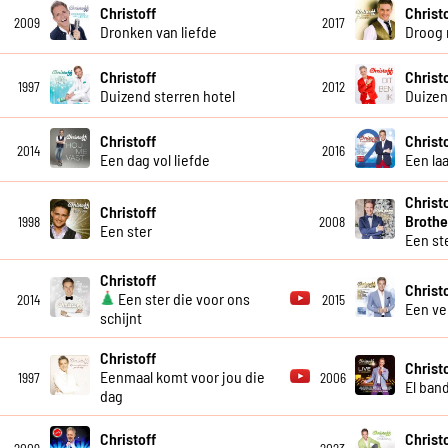
Christoff
Christ
2009
2017
Dronken van liefde
Droog 
Christoff
Christ
1997
2012
Duizend sterren hotel
Duize
Christoff
Christ
2014
2016
Een dag vol liefde
Een la
Christ
Christoff
Brothe
1998
2008
Een ster
Een st
Christoff
Christ
Een ster die voor ons
2014
2015
Een ve
schijnt
Christoff
Christo
Eenmaal komt voor jou die
1997
2006
El ban
dag
Christoff
Christ