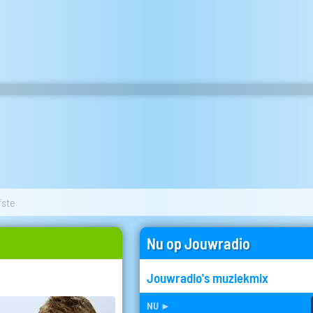
fste
Nu op Jouwradio
Jouwradio's muziekmix
nu
►