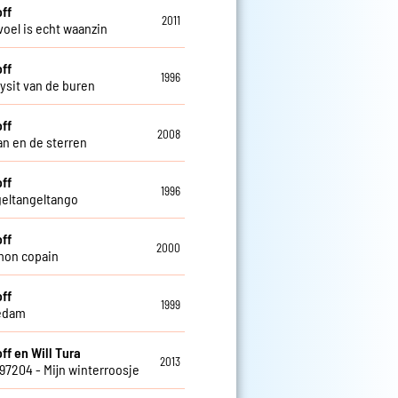
off
2011
voel is echt waanzin
off
1996
ysit van de buren
off
2008
n en de sterren
off
1996
geltangeltango
off
2000
mon copain
off
1999
edam
ff en Will Tura
2013
797204 - Mijn winterroosje