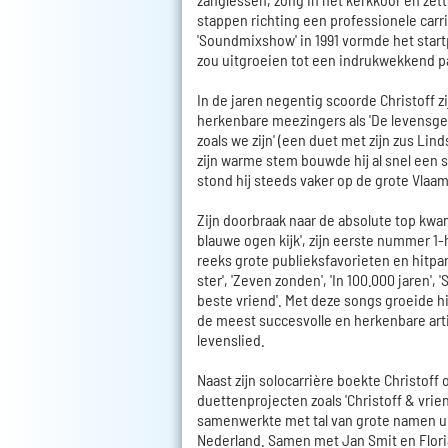
stappen richting een professionele carr
'Soundmixshow' in 1991 vormde het start
zou uitgroeien tot een indrukwekkend p
In de jaren negentig scoorde Christoff zi
herkenbare meezingers als 'De levensge
zoals we zijn' (een duet met zijn zus Lind
zijn warme stem bouwde hij al snel een s
stond hij steeds vaker op de grote Vlaa
Zijn doorbraak naar de absolute top kwam 
blauwe ogen kijk', zijn eerste nummer 1-
reeks grote publieksfavorieten en hitpa
ster', 'Zeven zonden', 'In 100.000 jaren', 
beste vriend'. Met deze songs groeide hij
de meest succesvolle en herkenbare art
levenslied.
Naast zijn solocarrière boekte Christoff
duettenprojecten zoals 'Christoff & vrien
samenwerkte met tal van grote namen u
Nederland. Samen met Jan Smit en Flori