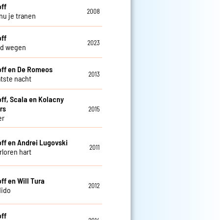
off
2008
nu je tranen
off
2023
nd wegen
off en De Romeos
2013
atste nacht
off, Scala en Kolacny
rs
2015
er
off en Andrei Lugovski
2011
rloren hart
ff en Will Tura
2012
dido
off