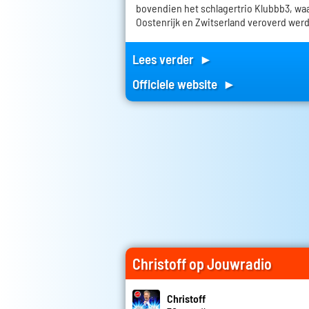
bovendien het schlagertrio Klubbb3, wa
Oostenrijk en Zwitserland veroverd wer
Lees verder ►
Officiele website ►
Christoff op Jouwradio
Christoff