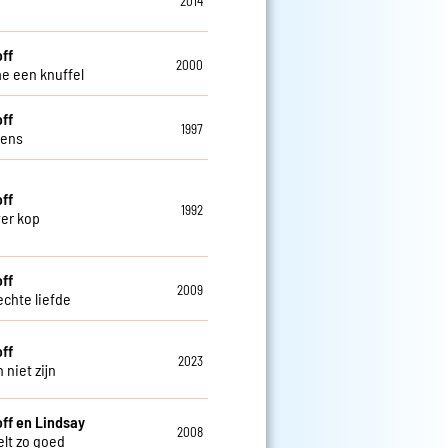
2014
off
2000
e een knuffel
off
1997
lens
off
1992
ver kop
off
2009
echte liefde
off
2023
 niet zijn
off en Lindsay
2008
elt zo goed