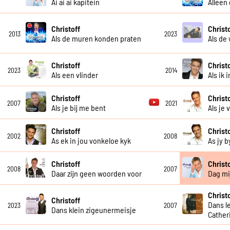
Ai ai ai kapitein
Alleen
Christoff
Christ
2013
2023
Als de muren konden praten
Als de 
Christoff
Christ
2023
2014
Als een vlinder
Als ik 
Christoff
Christ
2007
2021
Als je bij me bent
Als je
Christoff
Christ
2002
2008
As ek in jou vonkeloe kyk
As jy b
Christoff
Christ
2008
2007
Daar zijn geen woorden voor
Dag mij
Christ
Christoff
Dans le
2023
2007
Dans klein zigeunermeisje
Cather