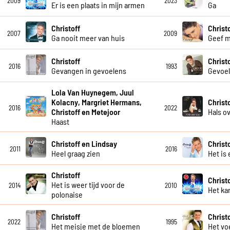
2009
2023
Er is een plaats in mijn armen
Ga
Christoff
Christ
2007
2009
Ga nooit meer van huis
Geef m
Christoff
Christ
2016
1993
Gevangen in gevoelens
Gevoe
Lola Van Huynegem, Juul
Kolacny, Margriet Hermans,
Christ
2016
2022
Christoff en Metejoor
Hals o
Haast
Christoff en Lindsay
Christ
2011
2016
Heel graag zien
Het is 
Christoff
Christ
Het is weer tijd voor de
2014
2010
Het kan
polonaise
Christoff
Christ
2022
1995
Het meisje met de bloemen
Het vo