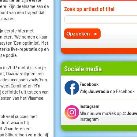
ière. Zijn deelname aan de
Zoek op artiest of titel
punt van een traject dat
almares.
jn eerste hits met
nieter', 'We nemen elkaar
say) en 'Een optimist'. Met
terke live-reputatie op en
mse podia.
in 2007 met 'Als ik in je
Sociale media
hit. Daarna volgden een
radesuccessen zoals 'Een
Facebook
'Sweet Caroline' en 'M'n
Volg
Jouwradio
op Facebook
 definitief uit tot een van
iesten van het Vlaamse
Instagram
Alle nieuwe muziek op
@Jouw
 ook veel succes met
Instagram
den', waarin hij
it Vlaanderen en
an Silbereisen vormde hij