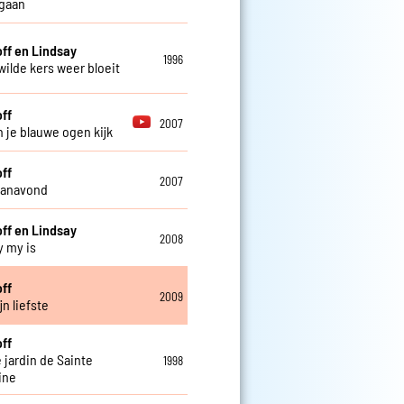
 gaan
off en Lindsay
1996
wilde kers weer bloeit
off
2007
in je blauwe ogen kijk
off
2007
 vanavond
off en Lindsay
2008
y my is
off
2009
n liefste
off
 jardin de Sainte
1998
ine