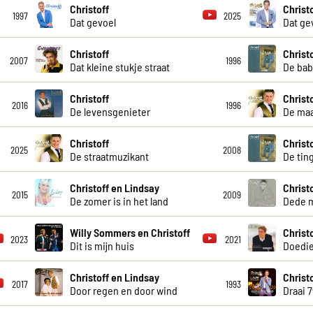
Christoff
Christ
1997
2025
Dat gevoel
Dat ge
Christoff
Christ
2007
1996
Dat kleine stukje straat
De bab
Christoff
Christ
2016
1996
De levensgenieter
De maa
Christoff
Christ
2025
2008
De straatmuzikant
De tin
Christoff en Lindsay
Christ
2015
2009
De zomer is in het land
Dede 
Willy Sommers en Christoff
Christ
2023
2021
Dit is mijn huis
Doedi
Christoff en Lindsay
Christo
2017
1993
Door regen en door wind
Draai 