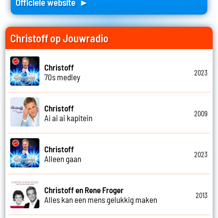
Officiele website ►
Christoff op Jouwradio
Christoff
2023
70s medley
Christoff
2009
Ai ai ai kapitein
Christoff
2023
Alleen gaan
Christoff en Rene Froger
2013
Alles kan een mens gelukkig maken