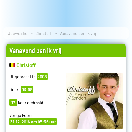
Jouwradio
Christoff
Vanavond ben ik vrij
Vanavond ben ik vrij
Christoff
Uitgebracht in
2008
Duurt
03:08
17
keer gedraaid
Vorige keer:
31-12-2016 om 05:36 uur