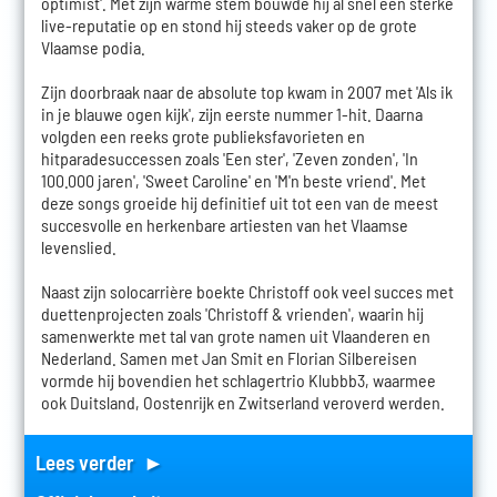
optimist'. Met zijn warme stem bouwde hij al snel een sterke
live-reputatie op en stond hij steeds vaker op de grote
Vlaamse podia.
Zijn doorbraak naar de absolute top kwam in 2007 met 'Als ik
in je blauwe ogen kijk', zijn eerste nummer 1-hit. Daarna
volgden een reeks grote publieksfavorieten en
hitparadesuccessen zoals 'Een ster', 'Zeven zonden', 'In
100.000 jaren', 'Sweet Caroline' en 'M'n beste vriend'. Met
deze songs groeide hij definitief uit tot een van de meest
succesvolle en herkenbare artiesten van het Vlaamse
levenslied.
Naast zijn solocarrière boekte Christoff ook veel succes met
duettenprojecten zoals 'Christoff & vrienden', waarin hij
samenwerkte met tal van grote namen uit Vlaanderen en
Nederland. Samen met Jan Smit en Florian Silbereisen
vormde hij bovendien het schlagertrio Klubbb3, waarmee
ook Duitsland, Oostenrijk en Zwitserland veroverd werden.
Lees verder ►