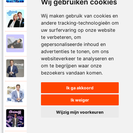
Wij gebruiken cookies
Wij maken gebruik van cookies en
Christoff en Willeke Alberti
2011
Niemand laat zijn eigen kind alleen
andere tracking-technologieën om
uw surfervaring op onze website
te verbeteren, om
Christoff
gepersonaliseerde inhoud en
1997
Niets is voor niets
advertenties te tonen, om ons
websiteverkeer te analyseren en
om te begrijpen waar onze
Christoff
2016
Ogen weer geopend
bezoekers vandaan komen.
Ik ga akkoord
Christoff en Florian Silbereisen
2011
Omdat ie zo mooi is
Ik weiger
Wijzig mijn voorkeuren
Christoff
2012
Omdat ie zo mooi is