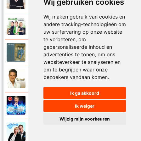
Wij gebruiken cookies
1999
Mijn lot uit de loterij
Wij maken gebruik van cookies en
Christoff en The Sunsets
andere tracking-technologieën om
2011
Mijn nummer een
uw surfervaring op onze website
te verbeteren, om
gepersonaliseerde inhoud en
Christoff
1996
advertenties te tonen, om ons
Mijn plaats is bij jou
websiteverkeer te analyseren en
om te begrijpen waar onze
Christoff
bezoekers vandaan komen.
2009
Miljonair
Ik ga akkoord
Christoff
Ik weiger
2023
Mooi het leven is mooi
Wijzig mijn voorkeuren
Christoff en Willeke Alberti
2011
Niemand laat zijn eigen kind alleen