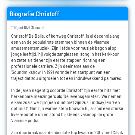
Biografie Christoff
* 18 juni 1976 (Ninove)
Christoff De Bolle, of kortweg Christoff, is al decennialang
een van de populairste stemmen binnen de Vlaamse
amusementsmuziek. Zijn liefde voor muziek begon al op
jonge leeftijd: hij volgde zanglessen, zong in het kerkkoor
en zette als tiener zijn eerste stappen richting een
professionele carrière. Zijn deelname aan de
'Soundmixshow' in 1991 vormde het startpunt van een
traject dat zou uitgroeien tot een indrukwekkend palmares.
In de jaren negentig scoorde Christoff zijn eerste hits met
herkenbare meezingers als 'De levensgenieter', 'We nemen
elkaar zoals we zijn' (een duet met zijn zus Lindsay) en 'Een
optimist'. Met zijn warme stem bouwde hij al snel een sterke
live-reputatie op en stond hij steeds vaker op de grote
Vlaamse podia.
Zijn doorbraak naar de absolute top kwam in 2007 met 'Als ik