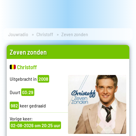
Jouwradio
Christoff
Zeven zonden
Zeven zonden
Christoff
Uitgebracht in
2008
Duurt
03:29
982
keer gedraaid
Vorige keer:
02-08-2026 om 20:25 uur