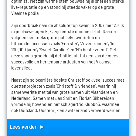
optimist'. Met zijn warme stem bouwde hij al snel een sterke
live-reputatie op en stond hij steeds vaker op de grote
Vlaamse podia.
Zijn doorbraak naar de absolute top kwam in 2007 met 'Als ik
in je blauwe ogen kijk', zijn eerste nummer 1-hit. Daarna
volgden een reeks grote publieksfavorieten en
hitparadesuccessen zoals 'Een ster', 'Zeven zonden', 'In
100.000 jaren', 'Sweet Caroline' en 'M'n beste vriend'. Met
deze songs groeide hij definitief uit tot een van de meest
succesvolle en herkenbare artiesten van het Vlaamse
levenslied.
Naast zijn solocarrière boekte Christoff ook veel succes met
duettenprojecten zoals 'Christoff & vrienden', waarin hij
samenwerkte met tal van grote namen uit Vlaanderen en
Nederland. Samen met Jan Smit en Florian Silbereisen
vormde hij bovendien het schlagertrio Klubbb3, waarmee
ook Duitsland, Oostenrijk en Zwitserland veroverd werden.
Lees verder ►