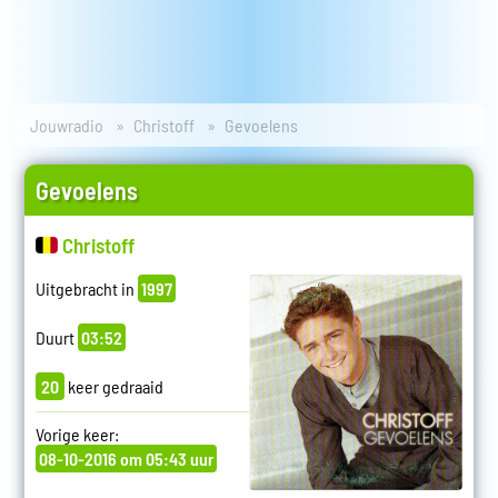
Jouwradio
Christoff
Gevoelens
Gevoelens
Christoff
Uitgebracht in
1997
Duurt
03:52
20
keer gedraaid
Vorige keer:
08-10-2016 om 05:43 uur