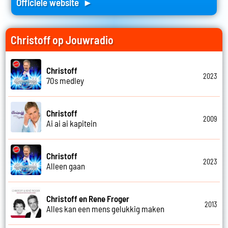
Officiele website ►
Christoff op Jouwradio
Christoff
2023
70s medley
Christoff
2009
Ai ai ai kapitein
Christoff
2023
Alleen gaan
Christoff en Rene Froger
2013
Alles kan een mens gelukkig maken