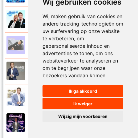
Wij gebruiken cookies
Wij maken gebruik van cookies en
Christoff en Willeke Alberti
2011
Niemand laat zijn eigen kind alleen
andere tracking-technologieën om
uw surfervaring op onze website
te verbeteren, om
Christoff
gepersonaliseerde inhoud en
1997
Niets is voor niets
advertenties te tonen, om ons
websiteverkeer te analyseren en
om te begrijpen waar onze
Christoff
2016
Ogen weer geopend
bezoekers vandaan komen.
Ik ga akkoord
Christoff en Florian Silbereisen
2011
Omdat ie zo mooi is
Ik weiger
Wijzig mijn voorkeuren
Christoff
2012
Omdat ie zo mooi is