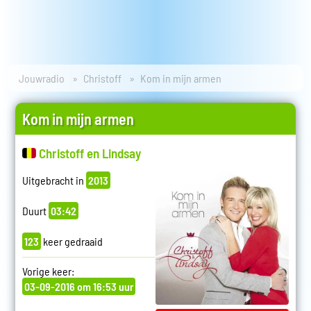
Jouwradio
Christoff
Kom in mijn armen
Kom in mijn armen
Christoff en Lindsay
Uitgebracht in
2013
Duurt
03:42
123
keer gedraaid
Vorige keer:
03-09-2016 om 16:53 uur