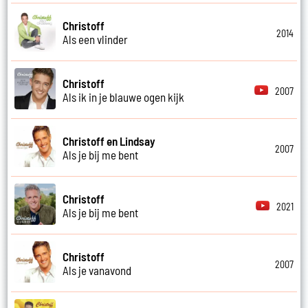
Christoff
2014
Als een vlinder
Christoff
2007
Als ik in je blauwe ogen kijk
Christoff en Lindsay
2007
Als je bij me bent
Christoff
2021
Als je bij me bent
Christoff
2007
Als je vanavond