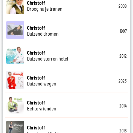
Christoff
2008
Droog nu je tranen
Christoff
1997
Duizend dromen
Christoff
2012
Duizend sterren hotel
Christoff
2023
Duizend wegen
Christoff
2014
Echte vrienden
Christoff
2016