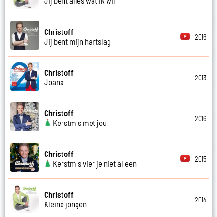
Jij bent alles wat ik wil
Christoff
2016
Jij bent mijn hartslag
Christoff
2013
Joana
Christoff
2016
Kerstmis met jou
Christoff
2015
Kerstmis vier je niet alleen
Christoff
2014
Kleine jongen