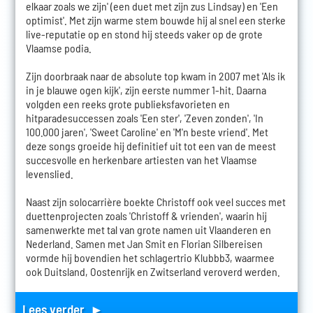
elkaar zoals we zijn' (een duet met zijn zus Lindsay) en 'Een
optimist'. Met zijn warme stem bouwde hij al snel een sterke
live-reputatie op en stond hij steeds vaker op de grote
Vlaamse podia.
Zijn doorbraak naar de absolute top kwam in 2007 met 'Als ik
in je blauwe ogen kijk', zijn eerste nummer 1-hit. Daarna
volgden een reeks grote publieksfavorieten en
hitparadesuccessen zoals 'Een ster', 'Zeven zonden', 'In
100.000 jaren', 'Sweet Caroline' en 'M'n beste vriend'. Met
deze songs groeide hij definitief uit tot een van de meest
succesvolle en herkenbare artiesten van het Vlaamse
levenslied.
Naast zijn solocarrière boekte Christoff ook veel succes met
duettenprojecten zoals 'Christoff & vrienden', waarin hij
samenwerkte met tal van grote namen uit Vlaanderen en
Nederland. Samen met Jan Smit en Florian Silbereisen
vormde hij bovendien het schlagertrio Klubbb3, waarmee
ook Duitsland, Oostenrijk en Zwitserland veroverd werden.
Lees verder ►