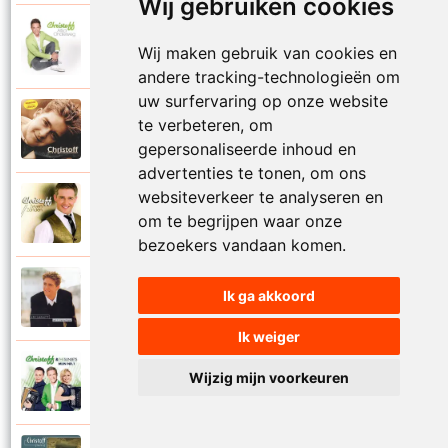
Wij gebruiken cookies
Christoff en Kathleen
2014
Wij maken gebruik van cookies en
Mijn engel hou me vast
andere tracking-technologieën om
uw surfervaring op onze website
Christoff
te verbeteren, om
1999
Mijn engelbewaarder
gepersonaliseerde inhoud en
advertenties te tonen, om ons
websiteverkeer te analyseren en
Christoff
2008
om te begrijpen waar onze
Mijn grootste liefde
bezoekers vandaan komen.
Christoff
Ik ga akkoord
1999
Mijn lot uit de loterij
Ik weiger
Christoff en The Sunsets
Wijzig mijn voorkeuren
2011
Mijn nummer een