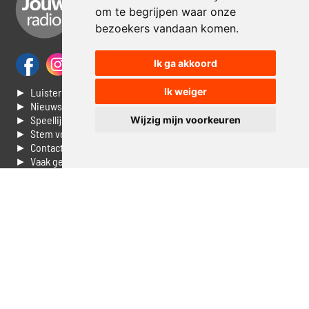
om te begrijpen waar onze
bezoekers vandaan komen.
Ik ga akkoord
► Luisteren naar Jouwradio
Ik weiger
► Nieuws
► Speellijst
Wijzig mijn voorkeuren
► Stem voor de Dag top 3
► Contacteer ons
► Vaak gestelde vragen
► Livestream informatie
► Muziek opzoeken
► Vlaamse 100 Aller tijden
► De 50 beste van...
► Adverteren op Jouwradio
► Cookie voorkeuren wijzigen
► Privacyinformatie
Luister nu naar Jouwradio! De beste Nederlandstalige muziek
uit de lage landen hoor je hier al 20 jaar. In digitale kwaliteit op je