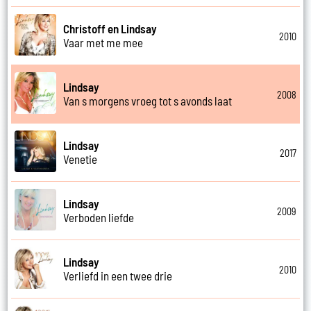
Christoff en Lindsay
2010
Vaar met me mee
Lindsay
2008
Van s morgens vroeg tot s avonds laat
Lindsay
2017
Venetie
Lindsay
2009
Verboden liefde
Lindsay
2010
Verliefd in een twee drie