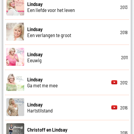
Lindsay
2013
Een liefde voor het leven
Lindsay
2018
Een verlangen te groot
Lindsay
2011
Eeuwig
Lindsay
2012
Ga met me mee
Lindsay
2016
Hartstilstand
Christoff en Lindsay
2016