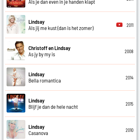
Als je dan even in je handen klapt
Lindsay
2011
Als jij me kust (dan is het zomer)
Christoff en Lindsay
2008
As jy by my is
Lindsay
2014
Bella romantica
Lindsay
2015
Blijf je dan de hele nacht
Lindsay
2010
Casanova