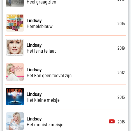
Heel graag zien
Lindsay
2015
Hemelsblauw
Lindsay
2019
Het is nu te laat
Lindsay
2012
Het kan geen toeval zijn
Lindsay
2015
Het kleine meisje
Lindsay
2015
Het mooiste meisje