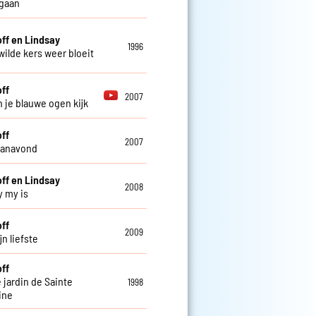
 gaan
off en Lindsay
1996
wilde kers weer bloeit
off
2007
in je blauwe ogen kijk
off
2007
 vanavond
off en Lindsay
2008
y my is
off
2009
n liefste
off
 jardin de Sainte
1998
ine