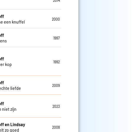
2014
off
2000
e een knuffel
off
1997
lens
off
1992
ver kop
off
2009
echte liefde
off
2023
 niet zijn
off en Lindsay
2008
elt zo goed