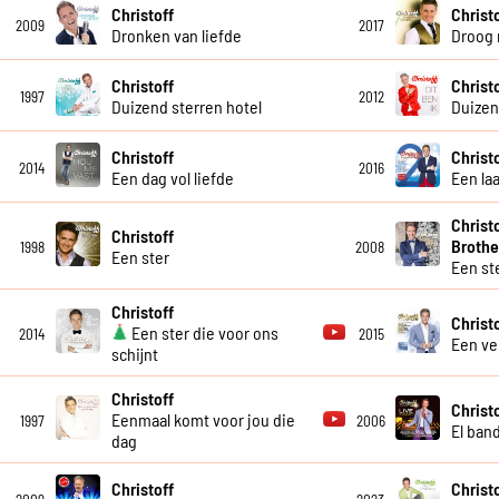
Christoff
Christ
2009
2017
Dronken van liefde
Droog 
Christoff
Christ
1997
2012
Duizend sterren hotel
Duize
Christoff
Christ
2014
2016
Een dag vol liefde
Een la
Christ
Christoff
Brothe
1998
2008
Een ster
Een st
Christoff
Christ
Een ster die voor ons
2014
2015
Een ve
schijnt
Christoff
Christo
Eenmaal komt voor jou die
1997
2006
El ban
dag
Christoff
Christ