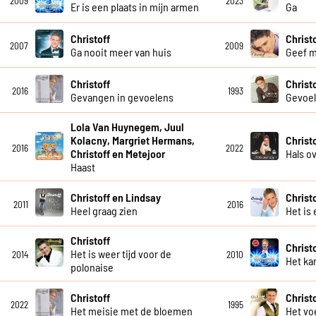
2009
2023
Er is een plaats in mijn armen
Ga
Christoff
Christ
2007
2009
Ga nooit meer van huis
Geef m
Christoff
Christ
2016
1993
Gevangen in gevoelens
Gevoe
Lola Van Huynegem, Juul
Kolacny, Margriet Hermans,
Christ
2016
2022
Christoff en Metejoor
Hals o
Haast
Christoff en Lindsay
Christ
2011
2016
Heel graag zien
Het is 
Christoff
Christ
Het is weer tijd voor de
2014
2010
Het kan
polonaise
Christoff
Christ
2022
1995
Het meisje met de bloemen
Het vo