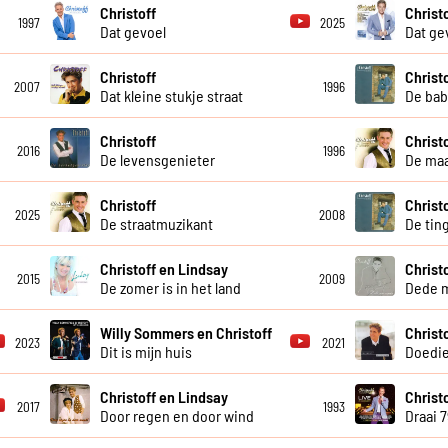
Christoff
Christ
1997
2025
Dat gevoel
Dat ge
Christoff
Christ
2007
1996
Dat kleine stukje straat
De bab
Christoff
Christ
2016
1996
De levensgenieter
De maa
Christoff
Christ
2025
2008
De straatmuzikant
De tin
Christoff en Lindsay
Christ
2015
2009
De zomer is in het land
Dede 
Willy Sommers en Christoff
Christ
2023
2021
Dit is mijn huis
Doedi
Christoff en Lindsay
Christo
2017
1993
Door regen en door wind
Draai 