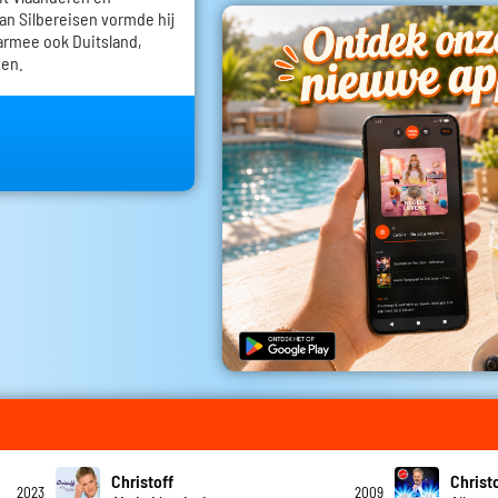
an Silbereisen vormde hij
armee ook Duitsland,
den.
Christoff
Christ
2023
2009