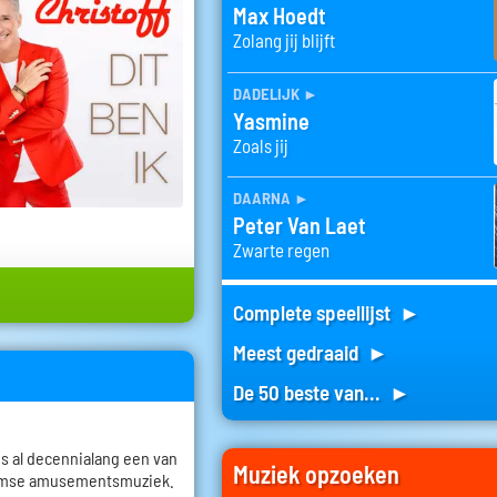
Max Hoedt
Zolang jij blijft
dadelijk
►
Yasmine
Zoals jij
daarna
►
Peter Van Laet
Zwarte regen
Complete speellijst ►
Meest gedraaid ►
De 50 beste van... ►
 is al decennialang een van
Muziek opzoeken
aamse amusementsmuziek.