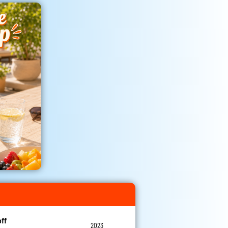
off
2023