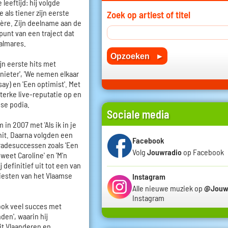
leeftijd: hij volgde
 als tiener zijn eerste
Zoek op artiest of titel
ière. Zijn deelname aan de
punt van een traject dat
almares.
jn eerste hits met
nieter', 'We nemen elkaar
say) en 'Een optimist'. Met
terke live-reputatie op en
mse podia.
Sociale media
in 2007 met 'Als ik in je
hit. Daarna volgden een
Facebook
radesuccessen zoals 'Een
Volg
Jouwradio
op Facebook
'Sweet Caroline' en 'M'n
 definitief uit tot een van
iesten van het Vlaamse
Instagram
Alle nieuwe muziek op
@Jouw
Instagram
 ook veel succes met
den', waarin hij
it Vlaanderen en