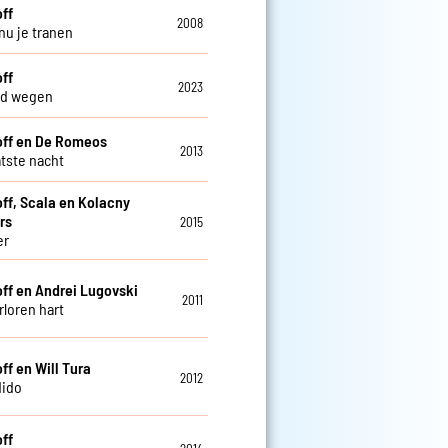
off
2008
nu je tranen
off
2023
nd wegen
off en De Romeos
2013
atste nacht
off, Scala en Kolacny
rs
2015
er
off en Andrei Lugovski
2011
rloren hart
ff en Will Tura
2012
dido
off