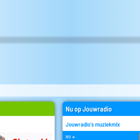
j
Nu op Jouwradio
Jouwradio's muziekmix
nu
►