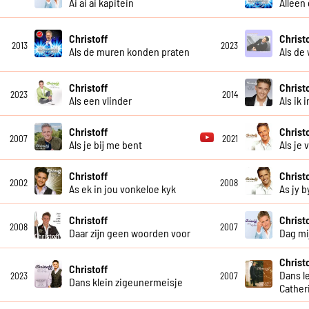
Ai ai ai kapitein
Alleen
Christoff
Christ
2013
2023
Als de muren konden praten
Als de 
Christoff
Christ
2023
2014
Als een vlinder
Als ik 
Christoff
Christ
2007
2021
Als je bij me bent
Als je
Christoff
Christ
2002
2008
As ek in jou vonkeloe kyk
As jy b
Christoff
Christ
2008
2007
Daar zijn geen woorden voor
Dag mij
Christ
Christoff
Dans le
2023
2007
Dans klein zigeunermeisje
Cather