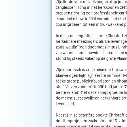
Zijn liefde voor muziek begon al op jonge 
zanglessen, zong in het kerkkoor en zette
stappen richting een professionele carr
'Soundmixshow' in 1991 vormde het start
zou uitgroeien tot een indrukwekkend p
In de jaren negentig scoorde Christoff zi
herkenbare meezingers als 'De levensge
zoals we zijn' (een duet met zijn zus Lind
zijn warme stem bouwde hij al snel een s
stond hij steeds vaker op de grote Vlaa
Zijn doorbraak naar de absolute top kwam 
blauwe ogen kijk', zijn eerste nummer 1-
reeks grote publieksfavorieten en hitpa
ster', 'Zeven zonden', 'In 100.000 jaren', 
beste vriend'. Met deze songs groeide hij
de meest succesvolle en herkenbare art
levenslied.
Naast zijn solocarrière boekte Christoff
duettenprojecten zoals 'Christoff & vrien
samenwerkte met tal van grote namen u