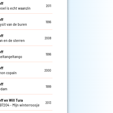
off
2011
voel is echt waanzin
off
1996
ysit van de buren
off
2008
n en de sterren
off
1996
geltangeltango
off
2000
mon copain
off
1999
edam
ff en Will Tura
2013
797204 - Mijn winterroosje