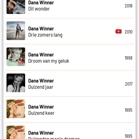
Dana Winner
2018
Dit wonder
Dana Winner
2010
Drie zomers lang
Dana Winner
1998
Droom van my geluk
Dana Winner
2017
Duizend jaar
Dana Winner
1995
Duizend keer
Dana Winner
1995
Duizenden mooie dromen