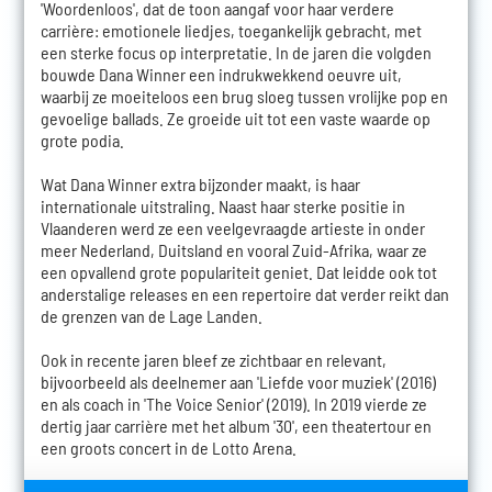
'Woordenloos', dat de toon aangaf voor haar verdere
carrière: emotionele liedjes, toegankelijk gebracht, met
een sterke focus op interpretatie. In de jaren die volgden
bouwde Dana Winner een indrukwekkend oeuvre uit,
waarbij ze moeiteloos een brug sloeg tussen vrolijke pop en
gevoelige ballads. Ze groeide uit tot een vaste waarde op
grote podia.
Wat Dana Winner extra bijzonder maakt, is haar
internationale uitstraling. Naast haar sterke positie in
Vlaanderen werd ze een veelgevraagde artieste in onder
meer Nederland, Duitsland en vooral Zuid-Afrika, waar ze
een opvallend grote populariteit geniet. Dat leidde ook tot
anderstalige releases en een repertoire dat verder reikt dan
de grenzen van de Lage Landen.
Ook in recente jaren bleef ze zichtbaar en relevant,
bijvoorbeeld als deelnemer aan 'Liefde voor muziek' (2016)
en als coach in 'The Voice Senior' (2019). In 2019 vierde ze
dertig jaar carrière met het album '30', een theatertour en
een groots concert in de Lotto Arena.