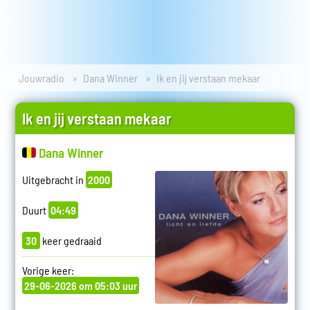
Jouwradio
Dana Winner
Ik en jij verstaan mekaar
Ik en jij verstaan mekaar
Dana Winner
Uitgebracht in
2000
Duurt
04:49
30
keer gedraaid
Vorige keer:
29-06-2026 om 05:03 uur