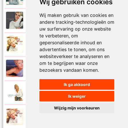
Wij gebruiken cookies
Wij maken gebruik van cookies en
Dana Winner
2018
andere tracking-technologieën om
Vogelvrij
uw surfervaring op onze website
te verbeteren, om
Dana Winner
gepersonaliseerde inhoud en
1998
Volg je natuur
advertenties te tonen, om ons
websiteverkeer te analyseren en
om te begrijpen waar onze
Dana Winner
2000
bezoekers vandaan komen.
Voor altijd
Ik ga akkoord
Dana Winner
2006
Voor altijd een
Ik weiger
Wijzig mijn voorkeuren
Dana Winner
1997
Voor altijd met jou