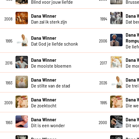
Blind voor jouw liefde
Brusse
Dana Winner
Dana 
2008
1994
Dan zal ik sterk zijn
Dat ben
Dana 
Dana Winner
Romp
1995
2006
Dat God je liefde schonk
De lief
Dana Winner
Dana 
2016
2017
De mooiste bloemen
De mo
Dana Winner
Dana 
1993
2026
De stilte van de stad
De tre
Dana Winner
Dana 
2009
1995
De zoektocht
Die we
Dana Winner
Dana 
1993
2000
Dit is een wonder
Dit wo