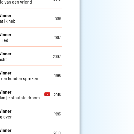
id van een vriend
Winner
1996
at ik heb
Winner
1997
 lied
Winner
2007
lacht
Winner
1995
erren konden spreken
Winner
2016
dan je stoutste droom
Winner
1993
og even
Winner
2010