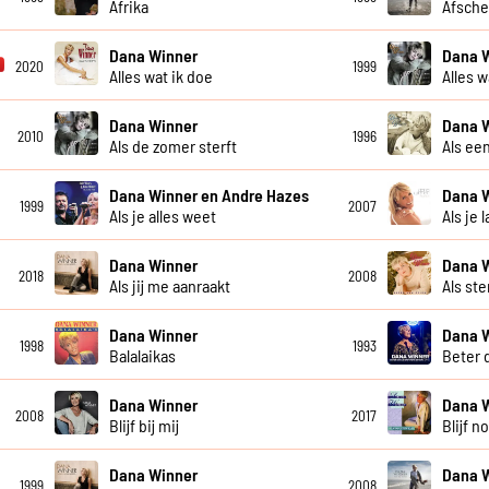
Afrika
Afsche
Dana Winner
Dana 
2020
1999
Alles wat ik doe
Alles w
Dana Winner
Dana 
2010
1996
Als de zomer sterft
Als een
Dana Winner en Andre Hazes
Dana 
1999
2007
Als je alles weet
Als je 
Dana Winner
Dana 
2018
2008
Als jij me aanraakt
Als st
Dana Winner
Dana 
1998
1993
Balalaikas
Beter 
Dana Winner
Dana 
2008
2017
Blijf bij mij
Blijf n
Dana Winner
Dana 
1999
2008