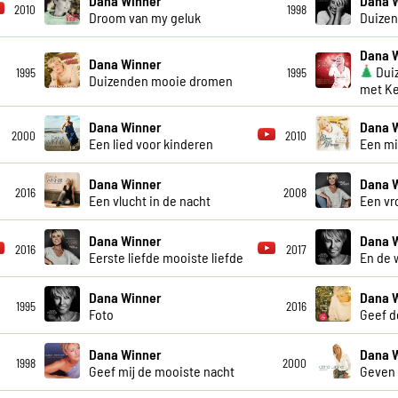
Dana Winner
Dana 
2010
1998
Droom van my geluk
Duizen
Dana 
Dana Winner
Dui
1995
1995
Duizenden mooie dromen
met Ke
Dana Winner
Dana 
2000
2010
Een lied voor kinderen
Een m
Dana Winner
Dana 
2016
2008
Een vlucht in de nacht
Een vr
Dana Winner
Dana 
2016
2017
Eerste liefde mooiste liefde
En de 
Dana Winner
Dana 
1995
2016
Foto
Geef d
Dana Winner
Dana 
1998
2000
Geef mij de mooiste nacht
Geven 