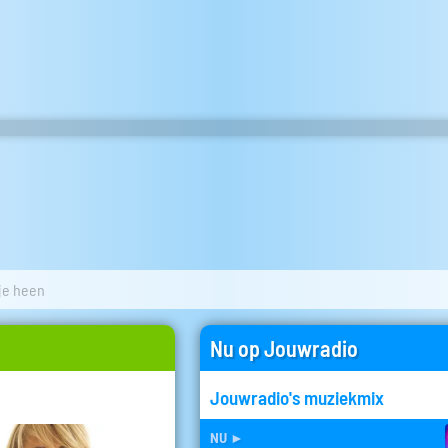
 je heen
Nu op Jouwradio
Jouwradio's muziekmix
nu
►