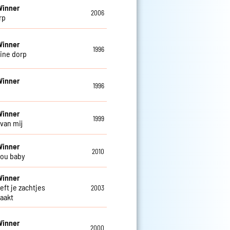
Winner
2006
rp
Winner
1996
eine dorp
Winner
1996
Winner
1999
 van mij
Winner
2010
 you baby
Winner
eft je zachtjes
2003
aakt
Winner
2000