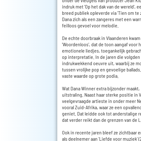
onder de vleugels van producer Jean K
indruk met 'Op het dak van de wereld', 
breed publiek opleverde via 'Tien om te z
Dana zich als een zangeres met een war
feilloos gevoel voor melodie.
De echte doorbraak in Vlaanderen kwam 
'Woordenloos', dat de toon aangaf voor h
emotionele liedjes, toegankelijk gebrac
op interpretatie. In de jaren die volgd
indrukwekkend oeuvre uit, waarbij ze m
tussen vrolijke pop en gevoelige ballads.
vaste waarde op grote podia.
Wat Dana Winner extra bijzonder maakt, i
uitstraling. Naast haar sterke positie i
veelgevraagde artieste in onder meer N
vooral Zuid-Afrika, waar ze een opvallend
geniet. Dat leidde ook tot anderstalige 
dat verder reikt dan de grenzen van de 
Ook in recente jaren bleef ze zichtbaar e
als deelnemer aan 'Liefde voor muziek' (2