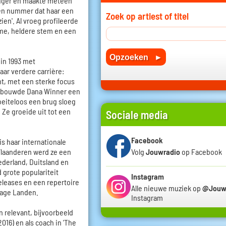
luger en maakte meteen
een nummer dat haar een
Zoek op artiest of titel
ien'. Al vroeg profileerde
me, heldere stem en een
in 1993 met
aar verdere carrière:
ht, met een sterke focus
en bouwde Dana Winner een
oeiteloos een brug sloeg
 Ze groeide uit tot een
Sociale media
Facebook
s haar internationale
n Vlaanderen werd ze een
Volg
Jouwradio
op Facebook
ederland, Duitsland en
 grote populariteit
Instagram
releases en een repertoire
Alle nieuwe muziek op
@Jouw
Lage Landen.
Instagram
n relevant, bijvoorbeeld
016) en als coach in 'The