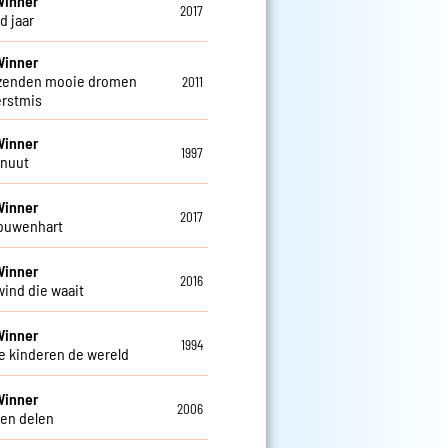
Winner
2017
d jaar
Winner
zenden mooie dromen
2011
rstmis
Winner
1997
inuut
Winner
2017
ouwenhart
Winner
2016
wind die waait
Winner
1994
e kinderen de wereld
Winner
2006
en delen