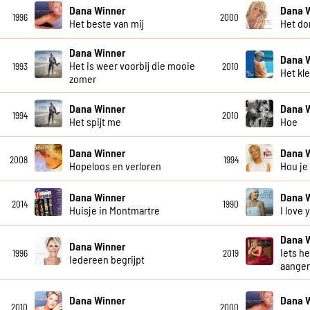
Dana Winner
Dana 
1996
2000
Het beste van mij
Het do
Dana Winner
Dana 
Het is weer voorbij die mooie
1993
2010
Het kl
zomer
Dana Winner
Dana 
1994
2010
Het spijt me
Hoe
Dana Winner
Dana 
2008
1994
Hopeloos en verloren
Hou je
Dana Winner
Dana 
2014
1990
Huisje in Montmartre
I love
Dana 
Dana Winner
Iets he
1996
2019
Iedereen begrijpt
aanger
Dana Winner
Dana 
2010
2000