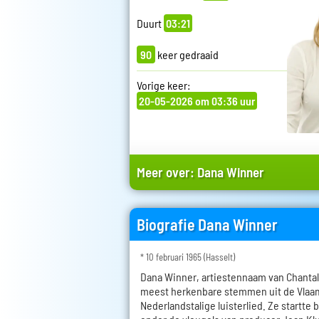
Duurt
03:21
90
keer gedraaid
Vorige keer:
20-05-2026 om 03:36 uur
Meer over:
Dana Winner
Biografie Dana Winner
* 10 februari 1965 (Hasselt)
Dana Winner, artiestennaam van Chantal 
meest herkenbare stemmen uit de Vlaa
Nederlandstalige luisterlied. Ze startte