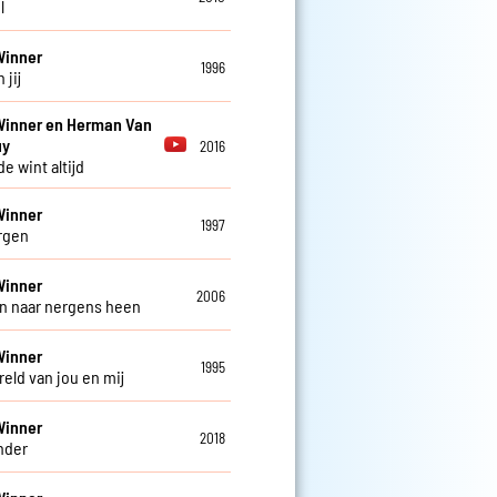
l
Winner
1996
 jij
Winner en Herman Van
uy
2016
de wint altijd
Winner
1997
rgen
Winner
2006
in naar nergens heen
Winner
1995
reld van jou en mij
Winner
2018
nder