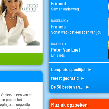
Frimout
Samen onderweg
dadelijk
►
Francis
Schat wat kost een zoen van jou
daarna
►
Peter Van Laet
Er is iets
Complete speellijst ►
Meest gedraaid ►
De 50 beste van... ►
Vanlee, is een van de
mse pop en het
Muziek opzoeken
 begin jaren negentig