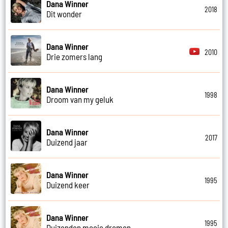
Dana Winner
2018
Dit wonder
Dana Winner
2010
Drie zomers lang
Dana Winner
1998
Droom van my geluk
Dana Winner
2017
Duizend jaar
Dana Winner
1995
Duizend keer
Dana Winner
1995
Duizenden mooie dromen