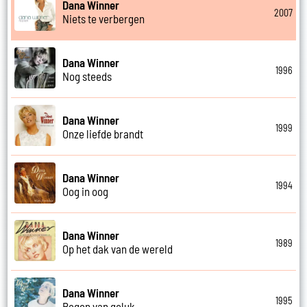
Dana Winner
2007
Niets te verbergen
Dana Winner
1996
Nog steeds
Dana Winner
1999
Onze liefde brandt
Dana Winner
1994
Oog in oog
Dana Winner
1989
Op het dak van de wereld
Dana Winner
1995
Regen van geluk