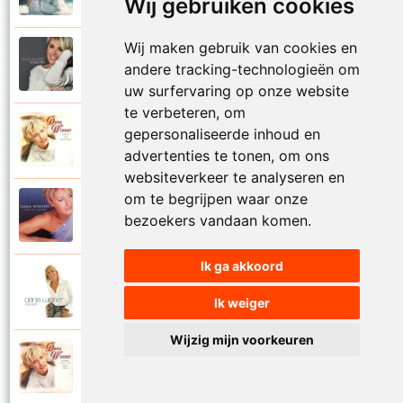
Wij gebruiken cookies
Wij maken gebruik van cookies en
Dana Winner
2018
andere tracking-technologieën om
Vogelvrij
uw surfervaring op onze website
te verbeteren, om
Dana Winner
gepersonaliseerde inhoud en
1998
Volg je natuur
advertenties te tonen, om ons
websiteverkeer te analyseren en
om te begrijpen waar onze
Dana Winner
2000
bezoekers vandaan komen.
Voor altijd
Ik ga akkoord
Dana Winner
2006
Voor altijd een
Ik weiger
Wijzig mijn voorkeuren
Dana Winner
1997
Voor altijd met jou