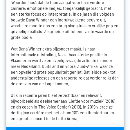
'Woordenloos', dat de toon aangaf voor haar verdere
carrière: emotionele liedjes, toegankelijk gebracht, met
een sterke focus op interpretatie. In de jaren die volgden
bouwde Dana Winner een indrukwekkend oeuvre uit,
waarbij ze moeiteloos een brug sloeg tussen vrolijke pop en
gevoelige ballads. Ze groeide uit tot een vaste waarde op
grote podia.
Wat Dana Winner extra bijzonder maakt, is haar
internationale uitstraling. Naast haar sterke positie in
Vlaanderen werd ze een veelgevraagde artieste in onder
meer Nederland, Duitsland en vooral Zuid-Afrika, waar ze
een opvallend grote populariteit geniet. Dat leidde ook tot
anderstalige releases en een repertoire dat verder reikt dan
de grenzen van de Lage Landen.
Ook in recente jaren bleef ze zichtbaar en relevant,
bijvoorbeeld als deelnemer aan 'Liefde voor muziek' (2016)
en als coach in 'The Voice Senior' (2019). In 2019 vierde ze
dertig jaar carrière met het album '30', een theatertour en
een groots concert in de Lotto Arena.