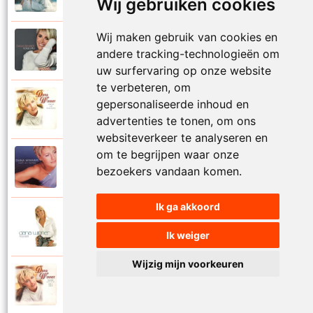
Wij gebruiken cookies
Wij maken gebruik van cookies en
Dana Winner
2018
andere tracking-technologieën om
Vogelvrij
uw surfervaring op onze website
te verbeteren, om
Dana Winner
gepersonaliseerde inhoud en
1998
Volg je natuur
advertenties te tonen, om ons
websiteverkeer te analyseren en
om te begrijpen waar onze
Dana Winner
2000
bezoekers vandaan komen.
Voor altijd
Ik ga akkoord
Dana Winner
2006
Voor altijd een
Ik weiger
Wijzig mijn voorkeuren
Dana Winner
1997
Voor altijd met jou