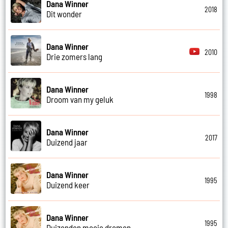
Dana Winner
2018
Dit wonder
Dana Winner
2010
Drie zomers lang
Dana Winner
1998
Droom van my geluk
Dana Winner
2017
Duizend jaar
Dana Winner
1995
Duizend keer
Dana Winner
1995
Duizenden mooie dromen