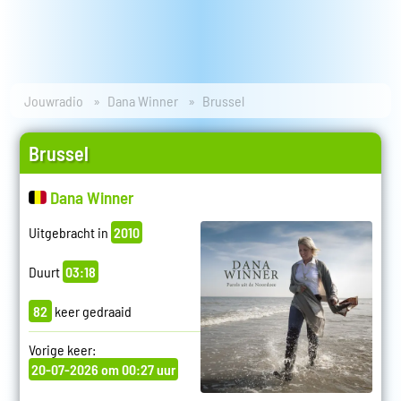
Jouwradio
Dana Winner
Brussel
Brussel
Dana Winner
Uitgebracht in
2010
Duurt
03:18
82
keer gedraaid
Vorige keer:
20-07-2026 om 00:27 uur