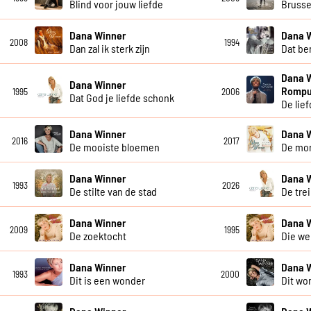
Blind voor jouw liefde
Brusse
Dana Winner
Dana 
2008
1994
Dan zal ik sterk zijn
Dat ben
Dana 
Dana Winner
Romp
1995
2006
Dat God je liefde schonk
De lief
Dana Winner
Dana 
2016
2017
De mooiste bloemen
De mo
Dana Winner
Dana 
1993
2026
De stilte van de stad
De tre
Dana Winner
Dana 
2009
1995
De zoektocht
Die we
Dana Winner
Dana 
1993
2000
Dit is een wonder
Dit wo