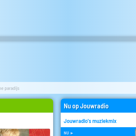
ne paradijs
Nu op Jouwradio
Jouwradio's muziekmix
nu
►