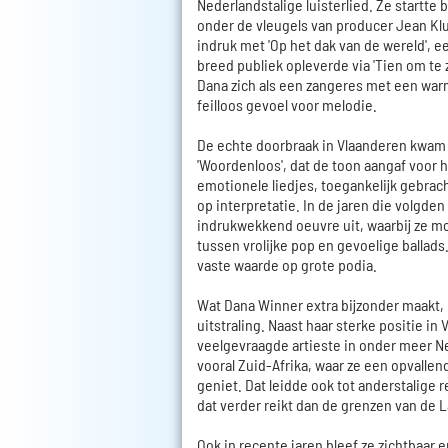
Nederlandstalige luisterlied. Ze startte
onder de vleugels van producer Jean K
indruk met 'Op het dak van de wereld', 
breed publiek opleverde via 'Tien om te z
Dana zich als een zangeres met een war
feilloos gevoel voor melodie.
De echte doorbraak in Vlaanderen kwam 
'Woordenloos', dat de toon aangaf voor h
emotionele liedjes, toegankelijk gebrac
op interpretatie. In de jaren die volgd
indrukwekkend oeuvre uit, waarbij ze m
tussen vrolijke pop en gevoelige ballads.
vaste waarde op grote podia.
Wat Dana Winner extra bijzonder maakt, i
uitstraling. Naast haar sterke positie i
veelgevraagde artieste in onder meer N
vooral Zuid-Afrika, waar ze een opvallend
geniet. Dat leidde ook tot anderstalige 
dat verder reikt dan de grenzen van de 
Ook in recente jaren bleef ze zichtbaar e