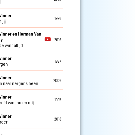
l
Winner
1996
 jij
Winner en Herman Van
uy
2016
de wint altijd
Winner
1997
rgen
Winner
2006
in naar nergens heen
Winner
1995
reld van jou en mij
Winner
2018
nder