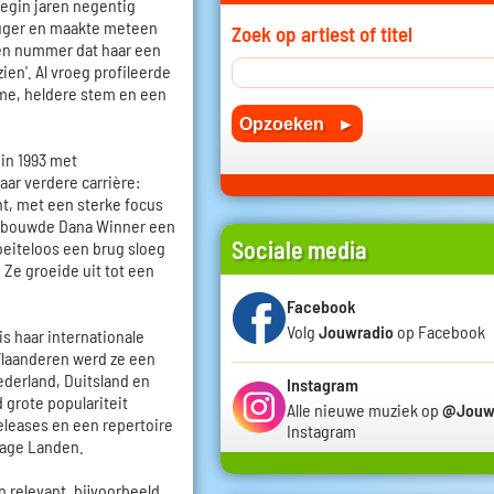
 begin jaren negentig
luger en maakte meteen
Zoek op artiest of titel
een nummer dat haar een
ien'. Al vroeg profileerde
me, heldere stem en een
in 1993 met
aar verdere carrière:
ht, met een sterke focus
en bouwde Dana Winner een
Sociale media
oeiteloos een brug sloeg
 Ze groeide uit tot een
Facebook
Volg
Jouwradio
op Facebook
s haar internationale
n Vlaanderen werd ze een
ederland, Duitsland en
Instagram
 grote populariteit
Alle nieuwe muziek op
@Jouw
releases en een repertoire
Instagram
Lage Landen.
n relevant, bijvoorbeeld