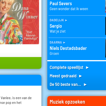
Paul Severs
Geen wonder dat ik ween
dadelijk
►
Sergio
Wat je ziet
daarna
►
Niels Destadsbader
Groen
Complete speellijst ►
Meest gedraaid ►
De 50 beste van... ►
Vanlee, is een van de
Muziek opzoeken
mse pop en het