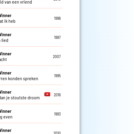
id van een vriend
Winner
1996
at ik heb
Winner
1997
 lied
Winner
2007
lacht
Winner
1995
erren konden spreken
Winner
2016
dan je stoutste droom
Winner
1993
og even
Winner
2010