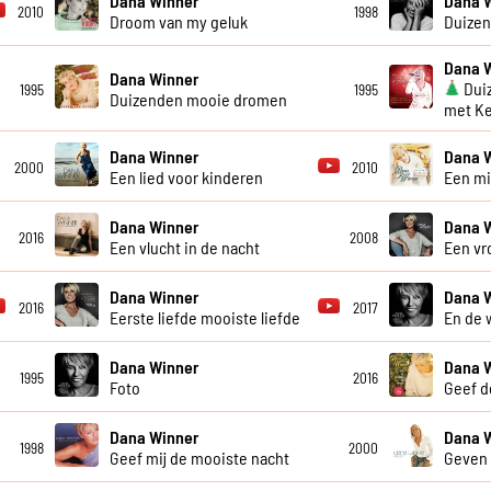
Dana Winner
Dana 
2010
1998
Droom van my geluk
Duizen
Dana 
Dana Winner
Dui
1995
1995
Duizenden mooie dromen
met Ke
Dana Winner
Dana 
2000
2010
Een lied voor kinderen
Een m
Dana Winner
Dana 
2016
2008
Een vlucht in de nacht
Een vr
Dana Winner
Dana 
2016
2017
Eerste liefde mooiste liefde
En de 
Dana Winner
Dana 
1995
2016
Foto
Geef d
Dana Winner
Dana 
1998
2000
Geef mij de mooiste nacht
Geven 