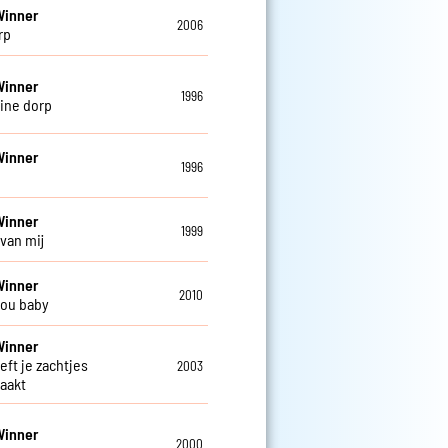
Winner
2006
rp
Winner
1996
eine dorp
Winner
1996
Winner
1999
 van mij
Winner
2010
 you baby
Winner
eft je zachtjes
2003
aakt
Winner
2000