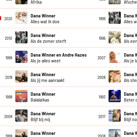
Afrika
Afsche
Dana Winner
Dana 
2020
1999
Alles wat ik doe
Alles w
Dana Winner
Dana 
2010
1996
Als de zomer sterft
Als een
Dana Winner en Andre Hazes
Dana 
1999
2007
Als je alles weet
Als je 
Dana Winner
Dana 
2018
2008
Als jij me aanraakt
Als st
Dana Winner
Dana 
1998
1993
Balalaikas
Beter 
Dana Winner
Dana 
2008
2017
Blijf bij mij
Blijf n
Dana Winner
Dana 
1999
2008