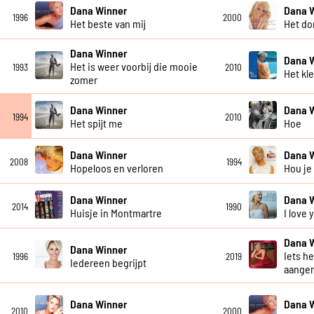
Dana Winner
Dana 
1996
2000
Het beste van mij
Het do
Dana Winner
Dana 
Het is weer voorbij die mooie
1993
2010
Het kl
zomer
Dana Winner
Dana 
1994
2010
Het spijt me
Hoe
Dana Winner
Dana 
2008
1994
Hopeloos en verloren
Hou je
Dana Winner
Dana 
2014
1990
Huisje in Montmartre
I love
Dana 
Dana Winner
Iets he
1996
2019
Iedereen begrijpt
aanger
Dana Winner
Dana 
2010
2000