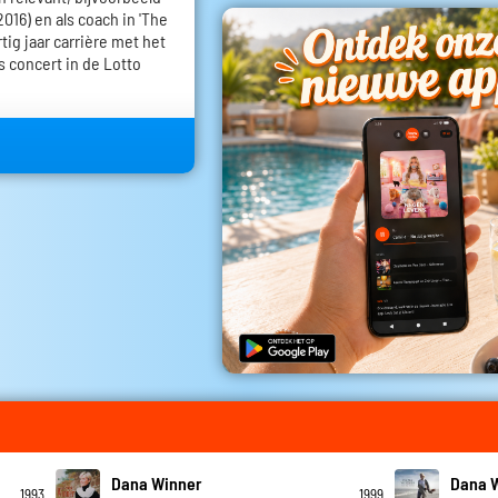
016) en als coach in 'The
rtig jaar carrière met het
s concert in de Lotto
Dana Winner
Dana 
1993
1999