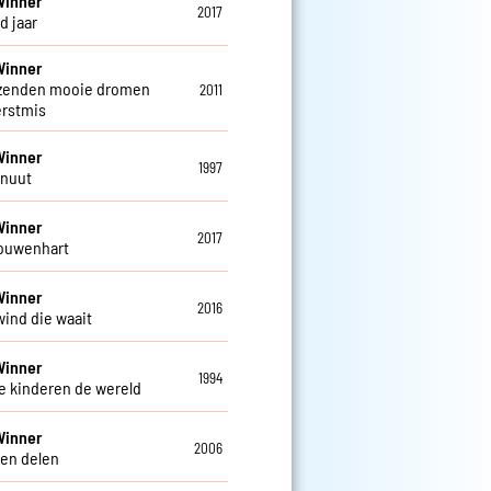
Winner
2017
d jaar
Winner
zenden mooie dromen
2011
rstmis
Winner
1997
inuut
Winner
2017
ouwenhart
Winner
2016
wind die waait
Winner
1994
e kinderen de wereld
Winner
2006
en delen