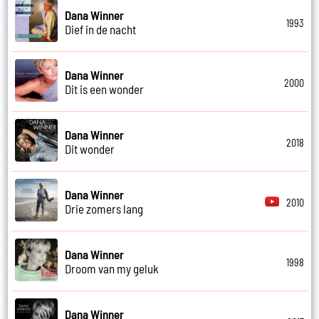
Dana Winner
1993
Dief in de nacht
Dana Winner
2000
Dit is een wonder
Dana Winner
2018
Dit wonder
Dana Winner
2010
Drie zomers lang
Dana Winner
1998
Droom van my geluk
Dana Winner