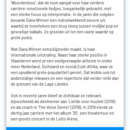
'Woordenloos', dat de toon aangaf voor haar verdere
carrière: emotionele liedjes, toegankelijk gebracht, met
een sterke focus op interpretatie. In de jaren die volgden
bouwde Dana Winner een indrukwekkend oeuvre uit,
waarbij ze moeiteloos een brug sloeg tussen vrolijke pop en
gevoelige ballads. Ze groeide uit tot een vaste waarde op
grote podia.
Wat Dana Winner extra bijzonder maakt, is haar
internationale uitstraling. Naast haar sterke positie in
Vlaanderen werd ze een veelgevraagde artieste in onder
meer Nederland, Duitsland en vooral Zuid-Afrika, waar ze
een opvallend grote populariteit geniet. Dat leidde ook tot
anderstalige releases en een repertoire dat verder reikt dan
de grenzen van de Lage Landen.
Ook in recente jaren bleef ze zichtbaar en relevant,
bijvoorbeeld als deelnemer aan 'Liefde voor muziek' (2016)
en als coach in 'The Voice Senior' (2019). In 2019 vierde ze
dertig jaar carrière met het album '30', een theatertour en
een groots concert in de Lotto Arena.