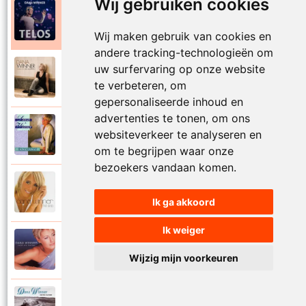
Wij gebruiken cookies
Dana Winner
2025
Telos
Wij maken gebruik van cookies en
andere tracking-technologieën om
uw surfervaring op onze website
Dana Winner
2008
Terug naar toen
te verbeteren, om
gepersonaliseerde inhoud en
advertenties te tonen, om ons
Dana Winner
websiteverkeer te analyseren en
1993
Tranen in mijn hart
om te begrijpen waar onze
bezoekers vandaan komen.
Dana Winner
2006
Tweede jeugd
Ik ga akkoord
Ik weiger
Dana Winner
2000
Vaarwel vader
Wijzig mijn voorkeuren
Dana Winner