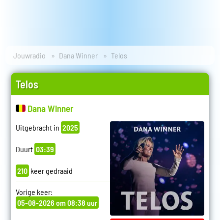
Jouwradio
Dana Winner
Telos
Telos
Dana Winner
Uitgebracht in
2025
Duurt
03:39
210
keer gedraaid
Vorige keer:
05-08-2026 om 08:38 uur