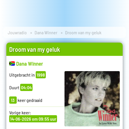
Jouwradio
Dana Winner
Droom van my geluk
Droom van my geluk
Dana Winner
Uitgebracht in
1998
Duurt
04:04
13
keer gedraaid
Vorige keer:
14-06-2026 om 09:55 uur