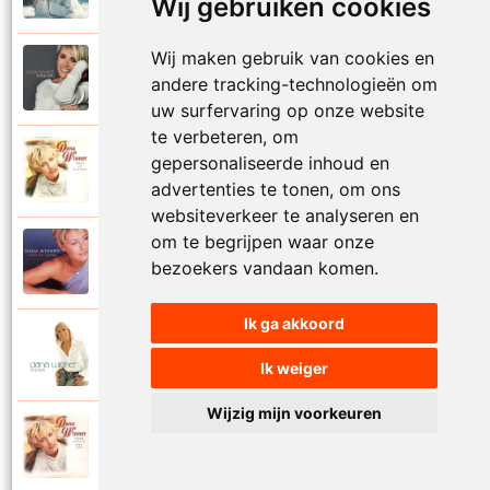
Wij gebruiken cookies
Wij maken gebruik van cookies en
Dana Winner
2018
andere tracking-technologieën om
Vogelvrij
uw surfervaring op onze website
te verbeteren, om
Dana Winner
gepersonaliseerde inhoud en
1998
Volg je natuur
advertenties te tonen, om ons
websiteverkeer te analyseren en
om te begrijpen waar onze
Dana Winner
2000
bezoekers vandaan komen.
Voor altijd
Ik ga akkoord
Dana Winner
2006
Voor altijd een
Ik weiger
Wijzig mijn voorkeuren
Dana Winner
1997
Voor altijd met jou