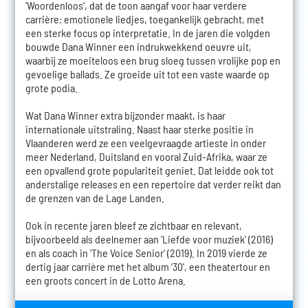
'Woordenloos', dat de toon aangaf voor haar verdere
carrière: emotionele liedjes, toegankelijk gebracht, met
een sterke focus op interpretatie. In de jaren die volgden
bouwde Dana Winner een indrukwekkend oeuvre uit,
waarbij ze moeiteloos een brug sloeg tussen vrolijke pop en
gevoelige ballads. Ze groeide uit tot een vaste waarde op
grote podia.
Wat Dana Winner extra bijzonder maakt, is haar
internationale uitstraling. Naast haar sterke positie in
Vlaanderen werd ze een veelgevraagde artieste in onder
meer Nederland, Duitsland en vooral Zuid-Afrika, waar ze
een opvallend grote populariteit geniet. Dat leidde ook tot
anderstalige releases en een repertoire dat verder reikt dan
de grenzen van de Lage Landen.
Ook in recente jaren bleef ze zichtbaar en relevant,
bijvoorbeeld als deelnemer aan 'Liefde voor muziek' (2016)
en als coach in 'The Voice Senior' (2019). In 2019 vierde ze
dertig jaar carrière met het album '30', een theatertour en
een groots concert in de Lotto Arena.