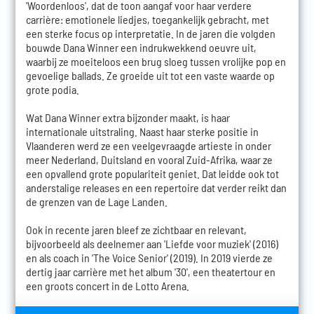
'Woordenloos', dat de toon aangaf voor haar verdere
carrière: emotionele liedjes, toegankelijk gebracht, met
een sterke focus op interpretatie. In de jaren die volgden
bouwde Dana Winner een indrukwekkend oeuvre uit,
waarbij ze moeiteloos een brug sloeg tussen vrolijke pop en
gevoelige ballads. Ze groeide uit tot een vaste waarde op
grote podia.
Wat Dana Winner extra bijzonder maakt, is haar
internationale uitstraling. Naast haar sterke positie in
Vlaanderen werd ze een veelgevraagde artieste in onder
meer Nederland, Duitsland en vooral Zuid-Afrika, waar ze
een opvallend grote populariteit geniet. Dat leidde ook tot
anderstalige releases en een repertoire dat verder reikt dan
de grenzen van de Lage Landen.
Ook in recente jaren bleef ze zichtbaar en relevant,
bijvoorbeeld als deelnemer aan 'Liefde voor muziek' (2016)
en als coach in 'The Voice Senior' (2019). In 2019 vierde ze
dertig jaar carrière met het album '30', een theatertour en
een groots concert in de Lotto Arena.