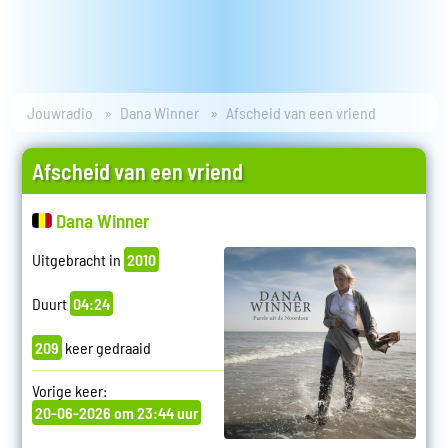
Jouwradio
Dana Winner
Afscheid van een vriend
Afscheid van een vriend
Dana Winner
Uitgebracht in
2010
Duurt
04:24
209
keer gedraaid
Vorige keer:
20-06-2026 om 23:44 uur