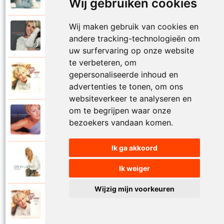
Wij gebruiken cookies
Wij maken gebruik van cookies en
Dana Winner
2018
andere tracking-technologieën om
Vogelvrij
uw surfervaring op onze website
te verbeteren, om
Dana Winner
gepersonaliseerde inhoud en
1998
Volg je natuur
advertenties te tonen, om ons
websiteverkeer te analyseren en
om te begrijpen waar onze
Dana Winner
2000
bezoekers vandaan komen.
Voor altijd
Ik ga akkoord
Dana Winner
2006
Voor altijd een
Ik weiger
Wijzig mijn voorkeuren
Dana Winner
1997
Voor altijd met jou