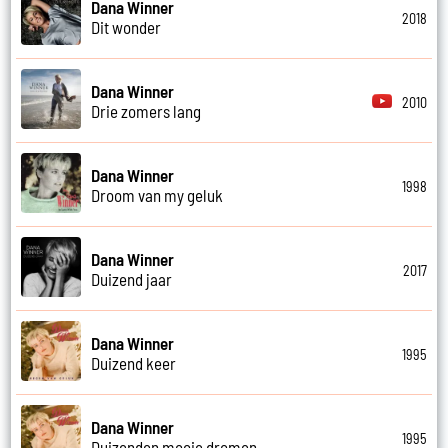
Dana Winner
2018
Dit wonder
Dana Winner
2010
Drie zomers lang
Dana Winner
1998
Droom van my geluk
Dana Winner
2017
Duizend jaar
Dana Winner
1995
Duizend keer
Dana Winner
1995
Duizenden mooie dromen