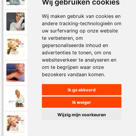
Wij gebruiken cookies
Wij maken gebruik van cookies en
Dana Winner
2018
andere tracking-technologieën om
Vogelvrij
uw surfervaring op onze website
te verbeteren, om
Dana Winner
gepersonaliseerde inhoud en
1998
Volg je natuur
advertenties te tonen, om ons
websiteverkeer te analyseren en
om te begrijpen waar onze
Dana Winner
2000
bezoekers vandaan komen.
Voor altijd
Ik ga akkoord
Dana Winner
2006
Voor altijd een
Ik weiger
Wijzig mijn voorkeuren
Dana Winner
1997
Voor altijd met jou