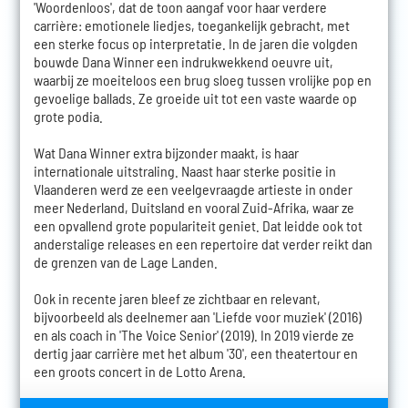
'Woordenloos', dat de toon aangaf voor haar verdere
carrière: emotionele liedjes, toegankelijk gebracht, met
een sterke focus op interpretatie. In de jaren die volgden
bouwde Dana Winner een indrukwekkend oeuvre uit,
waarbij ze moeiteloos een brug sloeg tussen vrolijke pop en
gevoelige ballads. Ze groeide uit tot een vaste waarde op
grote podia.
Wat Dana Winner extra bijzonder maakt, is haar
internationale uitstraling. Naast haar sterke positie in
Vlaanderen werd ze een veelgevraagde artieste in onder
meer Nederland, Duitsland en vooral Zuid-Afrika, waar ze
een opvallend grote populariteit geniet. Dat leidde ook tot
anderstalige releases en een repertoire dat verder reikt dan
de grenzen van de Lage Landen.
Ook in recente jaren bleef ze zichtbaar en relevant,
bijvoorbeeld als deelnemer aan 'Liefde voor muziek' (2016)
en als coach in 'The Voice Senior' (2019). In 2019 vierde ze
dertig jaar carrière met het album '30', een theatertour en
een groots concert in de Lotto Arena.