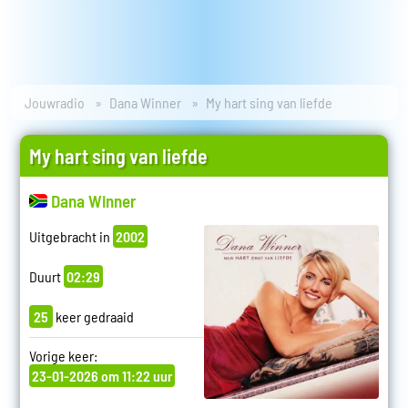
Jouwradio
Dana Winner
My hart sing van liefde
My hart sing van liefde
Dana Winner
Uitgebracht in
2002
Duurt
02:29
25
keer gedraaid
Vorige keer:
23-01-2026 om 11:22 uur