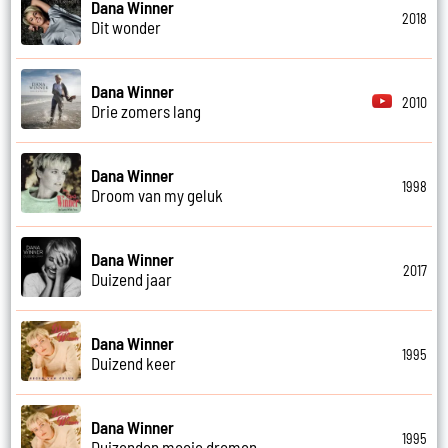
Dana Winner
2018
Dit wonder
Dana Winner
2010
Drie zomers lang
Dana Winner
1998
Droom van my geluk
Dana Winner
2017
Duizend jaar
Dana Winner
1995
Duizend keer
Dana Winner
1995
Duizenden mooie dromen