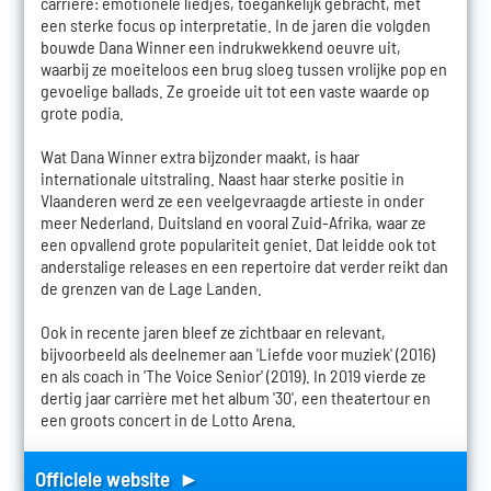
carrière: emotionele liedjes, toegankelijk gebracht, met
een sterke focus op interpretatie. In de jaren die volgden
bouwde Dana Winner een indrukwekkend oeuvre uit,
waarbij ze moeiteloos een brug sloeg tussen vrolijke pop en
gevoelige ballads. Ze groeide uit tot een vaste waarde op
grote podia.
Wat Dana Winner extra bijzonder maakt, is haar
internationale uitstraling. Naast haar sterke positie in
Vlaanderen werd ze een veelgevraagde artieste in onder
meer Nederland, Duitsland en vooral Zuid-Afrika, waar ze
een opvallend grote populariteit geniet. Dat leidde ook tot
anderstalige releases en een repertoire dat verder reikt dan
de grenzen van de Lage Landen.
Ook in recente jaren bleef ze zichtbaar en relevant,
bijvoorbeeld als deelnemer aan 'Liefde voor muziek' (2016)
en als coach in 'The Voice Senior' (2019). In 2019 vierde ze
dertig jaar carrière met het album '30', een theatertour en
een groots concert in de Lotto Arena.
Officiele website ►