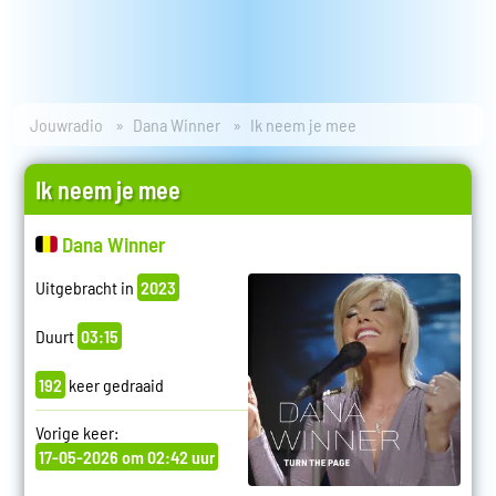
Jouwradio
Dana Winner
Ik neem je mee
Ik neem je mee
Dana Winner
Uitgebracht in
2023
Duurt
03:15
192
keer gedraaid
Vorige keer:
17-05-2026 om 02:42 uur