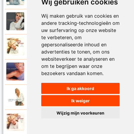
Wij gebruiken cookies
Wij maken gebruik van cookies en
Dana Winner
2018
andere tracking-technologieën om
Vogelvrij
uw surfervaring op onze website
te verbeteren, om
Dana Winner
gepersonaliseerde inhoud en
1998
Volg je natuur
advertenties te tonen, om ons
websiteverkeer te analyseren en
om te begrijpen waar onze
Dana Winner
2000
bezoekers vandaan komen.
Voor altijd
Ik ga akkoord
Dana Winner
2006
Voor altijd een
Ik weiger
Wijzig mijn voorkeuren
Dana Winner
1997
Voor altijd met jou