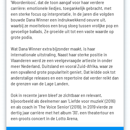
'Woordenloos', dat de toon aangaf voor haar verdere
carrière: emotionele liedjes, toegankelijk gebracht, met
een sterke focus op interpretatie. In de jaren die volgden
bouwde Dana Winner een indrukwekkend oeuvre uit,
waarbij ze moeiteloos een brug sloeg tussen vrolijke pop en
gevoelige ballads. Ze groeide uit tot een vaste waarde op
grote podia.
Wat Dana Winner extra bijzonder maakt, is haar
internationale uitstraling. Naast haar sterke positie in
Vlaanderen werd ze een veelgevraagde artieste in onder
meer Nederland, Duitsland en vooral Zuid-Afrika, waar ze
een opvallend grote populariteit geniet. Dat leidde ook tot
anderstalige releases en een repertoire dat verder reikt dan
de grenzen van de Lage Landen.
Ook in recente jaren bleef ze zichtbaar en relevant,
bijvoorbeeld als deelnemer aan 'Liefde voor muziek' (2016)
en als coach in 'The Voice Senior' (2019). In 2019 vierde ze
dertig jaar carrière met het album '30', een theatertour en
een groots concert in de Lotto Arena.