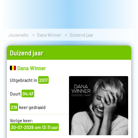
Jouwradio
Dana Winner
Duizend jaar
Duizend jaar
Dana Winner
Uitgebracht in
2017
Duurt
04:47
219
keer gedraaid
Vorige keer:
30-07-2026 om 13:11 uur