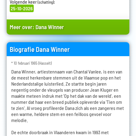
Volgende keer
:
(schatting)
25-10-2026
Meer over:
Dana Winner
Biografie Dana Winner
* 10 februari 1965 (Hasselt)
Dana Winner, artiestennaam van Chantal Vanlee, is een van
de meest herkenbare stemmen uit de Vlaamse pop en het
Nederlandstalige luisterlied. Ze startte begin jaren
negentig onder de vleugels van producer Jean Kluger en
maakte meteen indruk met 'Op het dak van de wereld', een
nummer dat haar een breed publiek opleverde via 'Tien om
te zien'. Al vroeg profileerde Dana zich als een zangeres met
een warme, heldere stem en een feilloos gevoel voor
melodie.
De echte doorbraak in Vlaanderen kwam in 1993 met