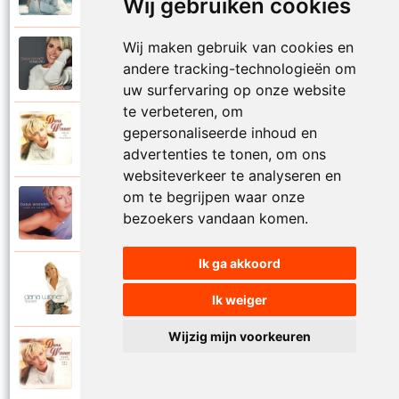
Wij gebruiken cookies
Wij maken gebruik van cookies en
Dana Winner
2018
andere tracking-technologieën om
Vogelvrij
uw surfervaring op onze website
te verbeteren, om
Dana Winner
gepersonaliseerde inhoud en
1998
Volg je natuur
advertenties te tonen, om ons
websiteverkeer te analyseren en
om te begrijpen waar onze
Dana Winner
2000
bezoekers vandaan komen.
Voor altijd
Ik ga akkoord
Dana Winner
2006
Voor altijd een
Ik weiger
Wijzig mijn voorkeuren
Dana Winner
1997
Voor altijd met jou