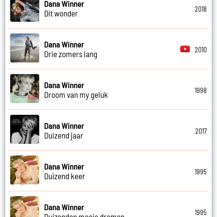
Dana Winner
2018
Dit wonder
Dana Winner
2010
Drie zomers lang
Dana Winner
1998
Droom van my geluk
Dana Winner
2017
Duizend jaar
Dana Winner
1995
Duizend keer
Dana Winner
1995
Duizenden mooie dromen