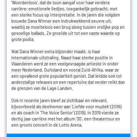
'Woordenloos', dat de toon aangaf voor haar verdere
carrière: emotionele liedjes, toegankelijk gebracht, met
een sterke focus op interpretatie. In de jaren die volgden
bouwde Dana Winner een indrukwekkend oeuvre uit,
waarbij ze moeiteloos een brug sloeg tussen vrolijke pop en
gevoelige ballads. Ze groeide uit tot een vaste waarde op
grote podia.
Wat Dana Winner extra bijzonder maakt, is haar
internationale uitstraling. Naast haar sterke positie in
Vlaanderen werd ze een veelgevraagde artieste in onder
meer Nederland, Duitsland en vooral Zuid-Afrika, waar ze
een opvallend grote populariteit geniet. Dat leidde ook tot
anderstalige releases en een repertoire dat verder reikt dan
de grenzen van de Lage Landen.
Ook in recente jaren bleef ze zichtbaar en relevant,
bijvoorbeeld als deelnemer aan 'Liefde voor muziek' (2016)
en als coach in 'The Voice Senior' (2019). In 2019 vierde ze
dertig jaar carrière met het album '30', een theatertour en
een groots concert in de Lotto Arena.