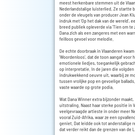
meest herkenbare stemmen uit de Vlaa
Nederlandstalige luisterlied. Ze startte
onder de vleugels van producer Jean K
indruk met 'Op het dak van de wereld', 
breed publiek opleverde via 'Tien om te z
Dana zich als een zangeres met een war
feilloos gevoel voor melodie.
De echte doorbraak in Vlaanderen kwam 
'Woordenloos', dat de toon aangaf voor h
emotionele liedjes, toegankelijk gebrac
op interpretatie. In de jaren die volgd
indrukwekkend oeuvre uit, waarbij ze m
tussen vrolijke pop en gevoelige ballads.
vaste waarde op grote podia.
Wat Dana Winner extra bijzonder maakt, i
uitstraling. Naast haar sterke positie i
veelgevraagde artieste in onder meer N
vooral Zuid-Afrika, waar ze een opvallend
geniet. Dat leidde ook tot anderstalige 
dat verder reikt dan de grenzen van de 