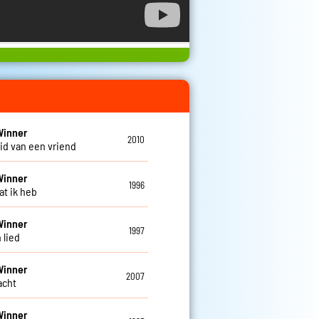
Winner
2010
id van een vriend
Winner
1996
at ik heb
Winner
1997
 lied
Winner
2007
lacht
Winner