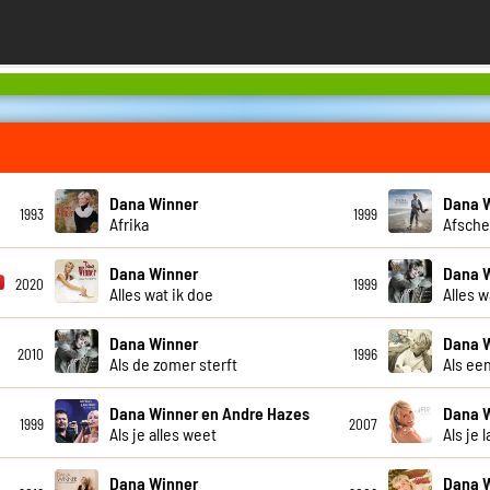
Dana Winner
Dana 
1993
1999
Afrika
Afsche
Dana Winner
Dana 
2020
1999
Alles wat ik doe
Alles w
Dana Winner
Dana 
2010
1996
Als de zomer sterft
Als een
Dana Winner en Andre Hazes
Dana 
1999
2007
Als je alles weet
Als je 
Dana Winner
Dana 