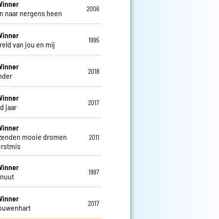
Winner
2006
in naar nergens heen
Winner
1995
reld van jou en mij
Winner
2018
nder
Winner
2017
d jaar
Winner
zenden mooie dromen
2011
rstmis
Winner
1997
inuut
Winner
2017
ouwenhart