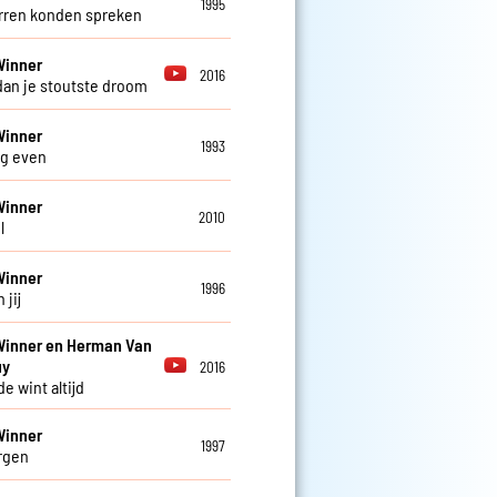
1995
erren konden spreken
Winner
2016
dan je stoutste droom
Winner
1993
og even
Winner
2010
l
Winner
1996
 jij
Winner en Herman Van
uy
2016
de wint altijd
Winner
1997
rgen