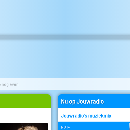
je nog even
Nu op Jouwradio
Jouwradio's muziekmix
nu
►