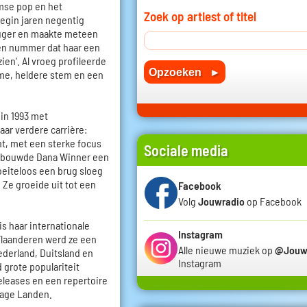
mse pop en het
Zoek op artiest of titel
 begin jaren negentig
luger en maakte meteen
een nummer dat haar een
ien'. Al vroeg profileerde
me, heldere stem en een
in 1993 met
aar verdere carrière:
ht, met een sterke focus
Sociale media
en bouwde Dana Winner een
oeiteloos een brug sloeg
 Ze groeide uit tot een
Facebook
Volg
Jouwradio
op Facebook
s haar internationale
Instagram
n Vlaanderen werd ze een
Alle nieuwe muziek op
@Jouw
ederland, Duitsland en
Instagram
 grote populariteit
releases en een repertoire
Lage Landen.