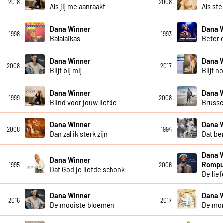
2018
2008
Als jij me aanraakt
Als st
Dana Winner
Dana 
1998
1993
Balalaikas
Beter 
Dana Winner
Dana 
2008
2017
Blijf bij mij
Blijf n
Dana Winner
Dana 
1999
2008
Blind voor jouw liefde
Brusse
Dana Winner
Dana 
2008
1994
Dan zal ik sterk zijn
Dat ben
Dana 
Dana Winner
Romp
1995
2006
Dat God je liefde schonk
De lief
Dana Winner
Dana 
2016
2017
De mooiste bloemen
De mo