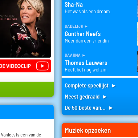
Sha-Na
Het was als een droom
dadelijk
►
Gunther Neefs
Meer dan een vriendin
daarna
►
Thomas Lauwers
Heeft het nog wel zin
Complete speellijst ►
Meest gedraaid ►
De 50 beste van... ►
Muziek opzoeken
Vanlee, is een van de