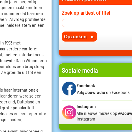
 begin jaren negentig
luger en maakte meteen
Zoek op artiest of titel
een nummer dat haar een
ien'. Al vroeg profileerde
me, heldere stem en een
in 1993 met
aar verdere carrière:
ht, met een sterke focus
en bouwde Dana Winner een
oeiteloos een brug sloeg
Sociale media
 Ze groeide uit tot een
Facebook
s haar internationale
Volg
Jouwradio
op Facebook
n Vlaanderen werd ze een
ederland, Duitsland en
Instagram
 grote populariteit
Alle nieuwe muziek op
@Jouw
releases en een repertoire
Instagram
Lage Landen.
n relevant, bijvoorbeeld