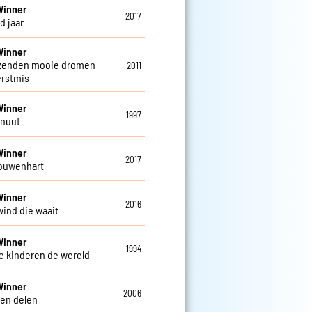
Winner
2017
d jaar
Winner
zenden mooie dromen
2011
rstmis
Winner
1997
inuut
Winner
2017
ouwenhart
Winner
2016
wind die waait
Winner
1994
e kinderen de wereld
Winner
2006
en delen