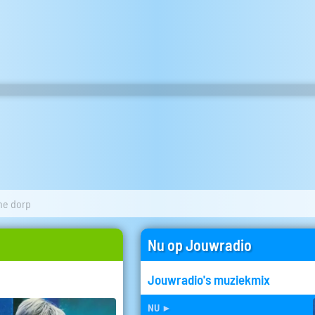
ne dorp
Nu op Jouwradio
Jouwradio's muziekmix
nu
►