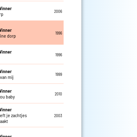
Winner
2006
rp
Winner
1996
eine dorp
Winner
1996
Winner
1999
 van mij
Winner
2010
 you baby
Winner
eft je zachtjes
2003
aakt
Winner