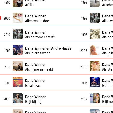
1993
1999
Afrika
Afsche
Dana Winner
Dana 
2020
1999
Alles wat ik doe
Alles w
Dana Winner
Dana 
2010
1996
Als de zomer sterft
Als een
Dana Winner en Andre Hazes
Dana 
1999
2007
Als je alles weet
Als je 
Dana Winner
Dana 
2018
2008
Als jij me aanraakt
Als st
Dana Winner
Dana 
1998
1993
Balalaikas
Beter 
Dana Winner
Dana 
2008
2017
Blijf bij mij
Blijf n
Dana Winner
Dana 