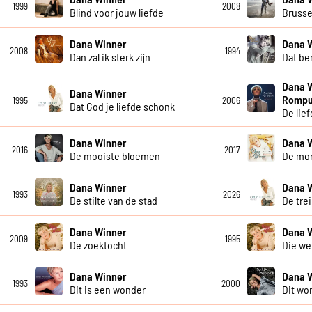
1999
2008
Blind voor jouw liefde
Brusse
Dana Winner
Dana 
2008
1994
Dan zal ik sterk zijn
Dat ben
Dana 
Dana Winner
Romp
1995
2006
Dat God je liefde schonk
De lief
Dana Winner
Dana 
2016
2017
De mooiste bloemen
De mo
Dana Winner
Dana 
1993
2026
De stilte van de stad
De tre
Dana Winner
Dana 
2009
1995
De zoektocht
Die we
Dana Winner
Dana 
1993
2000
Dit is een wonder
Dit wo