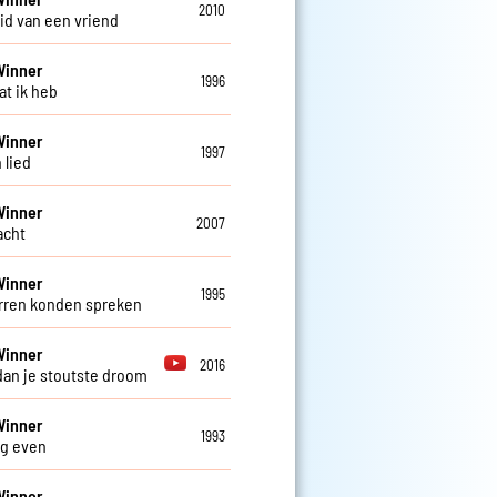
2010
id van een vriend
Winner
1996
at ik heb
Winner
1997
 lied
Winner
2007
lacht
Winner
1995
erren konden spreken
Winner
2016
dan je stoutste droom
Winner
1993
og even
Winner