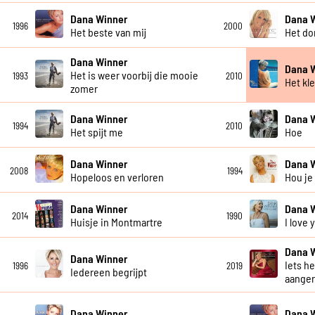
Dana Winner
Dana 
1996
2000
Het beste van mij
Het do
Dana Winner
Dana 
Het is weer voorbij die mooie
1993
2010
Het kl
zomer
Dana Winner
Dana 
1994
2010
Het spijt me
Hoe
Dana Winner
Dana 
2008
1994
Hopeloos en verloren
Hou je
Dana Winner
Dana 
2014
1990
Huisje in Montmartre
I love
Dana 
Dana Winner
Iets he
1996
2019
Iedereen begrijpt
aanger
Dana Winner
Dana 