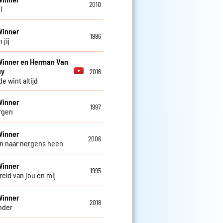
2010
l
Winner
1996
 jij
Winner en Herman Van
uy
2016
de wint altijd
Winner
1997
rgen
Winner
2006
in naar nergens heen
Winner
1995
reld van jou en mij
Winner
2018
nder