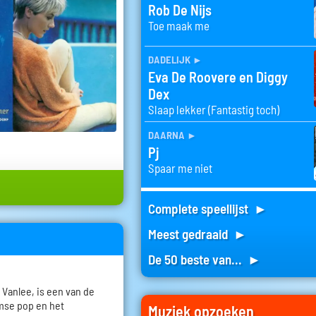
Rob De Nijs
Toe maak me
dadelijk
►
Eva De Roovere en Diggy
Dex
Slaap lekker (Fantastig toch)
daarna
►
Pj
Spaar me niet
Complete speellijst ►
Meest gedraaid ►
De 50 beste van... ►
Vanlee, is een van de
mse pop en het
Muziek opzoeken