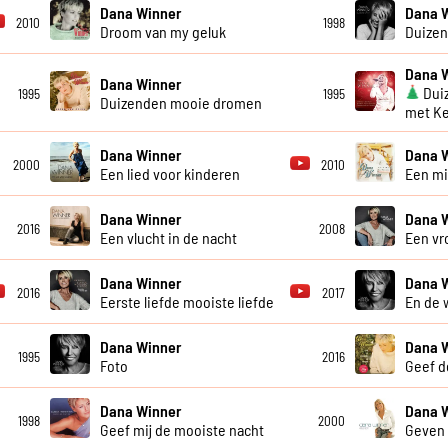
Dana Winner
Dana 
2010
1998
Droom van my geluk
Duizen
Dana 
Dana Winner
Dui
1995
1995
Duizenden mooie dromen
met Ke
Dana Winner
Dana 
2000
2010
Een lied voor kinderen
Een m
Dana Winner
Dana 
2016
2008
Een vlucht in de nacht
Een vr
Dana Winner
Dana 
2016
2017
Eerste liefde mooiste liefde
En de 
Dana Winner
Dana 
1995
2016
Foto
Geef d
Dana Winner
Dana 
1998
2000
Geef mij de mooiste nacht
Geven 