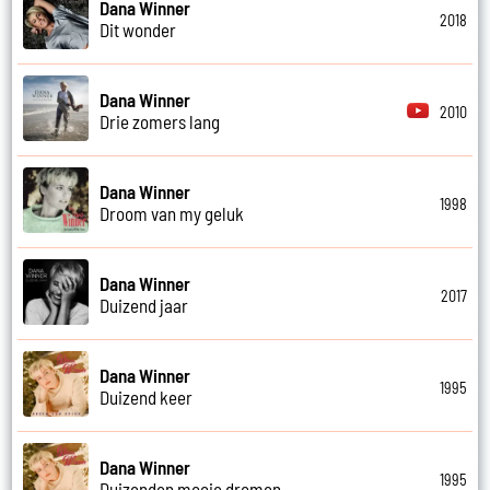
Dana Winner
2018
Dit wonder
Dana Winner
2010
Drie zomers lang
Dana Winner
1998
Droom van my geluk
Dana Winner
2017
Duizend jaar
Dana Winner
1995
Duizend keer
Dana Winner
1995
Duizenden mooie dromen