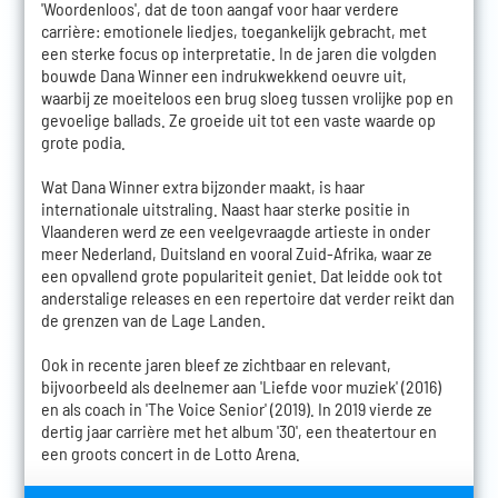
'Woordenloos', dat de toon aangaf voor haar verdere
carrière: emotionele liedjes, toegankelijk gebracht, met
een sterke focus op interpretatie. In de jaren die volgden
bouwde Dana Winner een indrukwekkend oeuvre uit,
waarbij ze moeiteloos een brug sloeg tussen vrolijke pop en
gevoelige ballads. Ze groeide uit tot een vaste waarde op
grote podia.
Wat Dana Winner extra bijzonder maakt, is haar
internationale uitstraling. Naast haar sterke positie in
Vlaanderen werd ze een veelgevraagde artieste in onder
meer Nederland, Duitsland en vooral Zuid-Afrika, waar ze
een opvallend grote populariteit geniet. Dat leidde ook tot
anderstalige releases en een repertoire dat verder reikt dan
de grenzen van de Lage Landen.
Ook in recente jaren bleef ze zichtbaar en relevant,
bijvoorbeeld als deelnemer aan 'Liefde voor muziek' (2016)
en als coach in 'The Voice Senior' (2019). In 2019 vierde ze
dertig jaar carrière met het album '30', een theatertour en
een groots concert in de Lotto Arena.