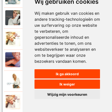
Wij gebruiken cookies
Wij maken gebruik van cookies en
Dana Winner
2018
andere tracking-technologieën om
Vogelvrij
uw surfervaring op onze website
te verbeteren, om
Dana Winner
gepersonaliseerde inhoud en
1998
Volg je natuur
advertenties te tonen, om ons
websiteverkeer te analyseren en
om te begrijpen waar onze
Dana Winner
2000
bezoekers vandaan komen.
Voor altijd
Ik ga akkoord
Dana Winner
2006
Voor altijd een
Ik weiger
Wijzig mijn voorkeuren
Dana Winner
1997
Voor altijd met jou