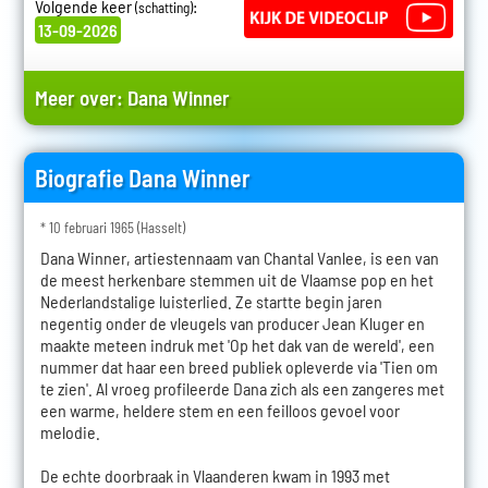
Volgende keer
:
(schatting)
13-09-2026
Meer over:
Dana Winner
Biografie Dana Winner
* 10 februari 1965 (Hasselt)
Dana Winner, artiestennaam van Chantal Vanlee, is een van
de meest herkenbare stemmen uit de Vlaamse pop en het
Nederlandstalige luisterlied. Ze startte begin jaren
negentig onder de vleugels van producer Jean Kluger en
maakte meteen indruk met 'Op het dak van de wereld', een
nummer dat haar een breed publiek opleverde via 'Tien om
te zien'. Al vroeg profileerde Dana zich als een zangeres met
een warme, heldere stem en een feilloos gevoel voor
melodie.
De echte doorbraak in Vlaanderen kwam in 1993 met