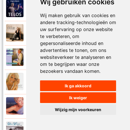
Wij gebruiken cookies
Dana Winner
2025
Telos
Wij maken gebruik van cookies en
andere tracking-technologieën om
uw surfervaring op onze website
Dana Winner
2008
Terug naar toen
te verbeteren, om
gepersonaliseerde inhoud en
advertenties te tonen, om ons
Dana Winner
websiteverkeer te analyseren en
1993
Tranen in mijn hart
om te begrijpen waar onze
bezoekers vandaan komen.
Dana Winner
2006
Tweede jeugd
Ik ga akkoord
Ik weiger
Dana Winner
2000
Vaarwel vader
Wijzig mijn voorkeuren
Dana Winner