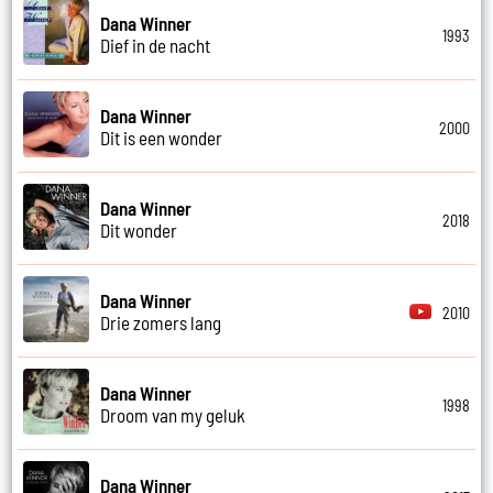
Dana Winner
1993
Dief in de nacht
Dana Winner
2000
Dit is een wonder
Dana Winner
2018
Dit wonder
Dana Winner
2010
Drie zomers lang
Dana Winner
1998
Droom van my geluk
Dana Winner