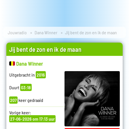
Jouwradio
Dana Winner
Jij bent de zon en ik de maan
Jij bent de zon en ik de maan
Dana Winner
Uitgebracht in
2016
Duurt
03:18
207
keer gedraaid
Vorige keer:
27-06-2026 om 17:13 uur