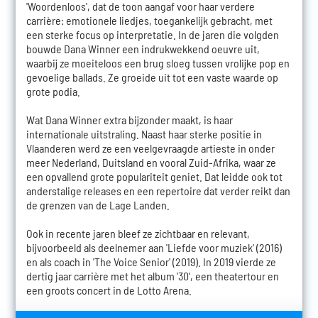
'Woordenloos', dat de toon aangaf voor haar verdere
carrière: emotionele liedjes, toegankelijk gebracht, met
een sterke focus op interpretatie. In de jaren die volgden
bouwde Dana Winner een indrukwekkend oeuvre uit,
waarbij ze moeiteloos een brug sloeg tussen vrolijke pop en
gevoelige ballads. Ze groeide uit tot een vaste waarde op
grote podia.
Wat Dana Winner extra bijzonder maakt, is haar
internationale uitstraling. Naast haar sterke positie in
Vlaanderen werd ze een veelgevraagde artieste in onder
meer Nederland, Duitsland en vooral Zuid-Afrika, waar ze
een opvallend grote populariteit geniet. Dat leidde ook tot
anderstalige releases en een repertoire dat verder reikt dan
de grenzen van de Lage Landen.
Ook in recente jaren bleef ze zichtbaar en relevant,
bijvoorbeeld als deelnemer aan 'Liefde voor muziek' (2016)
en als coach in 'The Voice Senior' (2019). In 2019 vierde ze
dertig jaar carrière met het album '30', een theatertour en
een groots concert in de Lotto Arena.