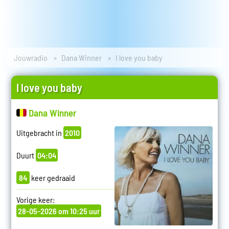
Jouwradio
Dana Winner
I love you baby
I love you baby
Dana Winner
Uitgebracht in
2010
Duurt
04:04
84
keer gedraaid
Vorige keer:
28-05-2026 om 10:25 uur