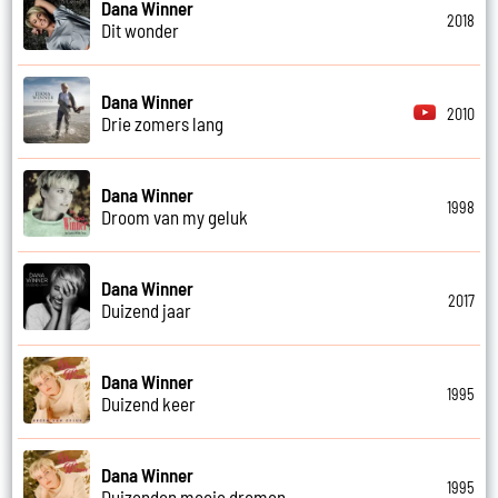
Dana Winner
2018
Dit wonder
Dana Winner
2010
Drie zomers lang
Dana Winner
1998
Droom van my geluk
Dana Winner
2017
Duizend jaar
Dana Winner
1995
Duizend keer
Dana Winner
1995
Duizenden mooie dromen