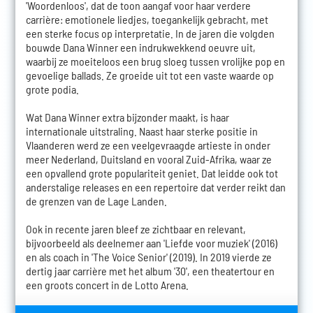
'Woordenloos', dat de toon aangaf voor haar verdere
carrière: emotionele liedjes, toegankelijk gebracht, met
een sterke focus op interpretatie. In de jaren die volgden
bouwde Dana Winner een indrukwekkend oeuvre uit,
waarbij ze moeiteloos een brug sloeg tussen vrolijke pop en
gevoelige ballads. Ze groeide uit tot een vaste waarde op
grote podia.
Wat Dana Winner extra bijzonder maakt, is haar
internationale uitstraling. Naast haar sterke positie in
Vlaanderen werd ze een veelgevraagde artieste in onder
meer Nederland, Duitsland en vooral Zuid-Afrika, waar ze
een opvallend grote populariteit geniet. Dat leidde ook tot
anderstalige releases en een repertoire dat verder reikt dan
de grenzen van de Lage Landen.
Ook in recente jaren bleef ze zichtbaar en relevant,
bijvoorbeeld als deelnemer aan 'Liefde voor muziek' (2016)
en als coach in 'The Voice Senior' (2019). In 2019 vierde ze
dertig jaar carrière met het album '30', een theatertour en
een groots concert in de Lotto Arena.