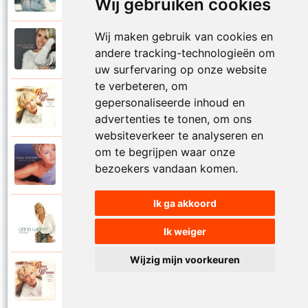
Wij gebruiken cookies
Wij maken gebruik van cookies en
Dana Winner
2018
andere tracking-technologieën om
Vogelvrij
uw surfervaring op onze website
te verbeteren, om
Dana Winner
gepersonaliseerde inhoud en
1998
Volg je natuur
advertenties te tonen, om ons
websiteverkeer te analyseren en
om te begrijpen waar onze
Dana Winner
2000
bezoekers vandaan komen.
Voor altijd
Ik ga akkoord
Dana Winner
2006
Voor altijd een
Ik weiger
Wijzig mijn voorkeuren
Dana Winner
1997
Voor altijd met jou