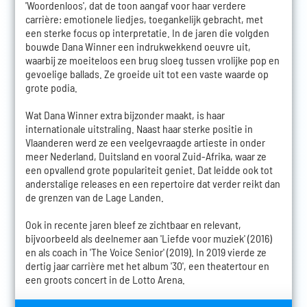
'Woordenloos', dat de toon aangaf voor haar verdere
carrière: emotionele liedjes, toegankelijk gebracht, met
een sterke focus op interpretatie. In de jaren die volgden
bouwde Dana Winner een indrukwekkend oeuvre uit,
waarbij ze moeiteloos een brug sloeg tussen vrolijke pop en
gevoelige ballads. Ze groeide uit tot een vaste waarde op
grote podia.
Wat Dana Winner extra bijzonder maakt, is haar
internationale uitstraling. Naast haar sterke positie in
Vlaanderen werd ze een veelgevraagde artieste in onder
meer Nederland, Duitsland en vooral Zuid-Afrika, waar ze
een opvallend grote populariteit geniet. Dat leidde ook tot
anderstalige releases en een repertoire dat verder reikt dan
de grenzen van de Lage Landen.
Ook in recente jaren bleef ze zichtbaar en relevant,
bijvoorbeeld als deelnemer aan 'Liefde voor muziek' (2016)
en als coach in 'The Voice Senior' (2019). In 2019 vierde ze
dertig jaar carrière met het album '30', een theatertour en
een groots concert in de Lotto Arena.