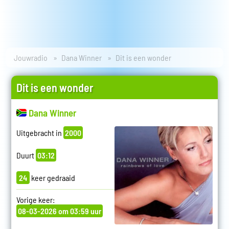
Jouwradio
Dana Winner
Dit is een wonder
Dit is een wonder
Dana Winner
Uitgebracht in
2000
Duurt
03:12
24
keer gedraaid
Vorige keer:
08-03-2026 om 03:59 uur