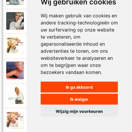
Wij gebruiken cookies
Wij maken gebruik van cookies en
Dana Winner
2018
andere tracking-technologieën om
Vogelvrij
uw surfervaring op onze website
te verbeteren, om
Dana Winner
gepersonaliseerde inhoud en
1998
Volg je natuur
advertenties te tonen, om ons
websiteverkeer te analyseren en
om te begrijpen waar onze
Dana Winner
2000
bezoekers vandaan komen.
Voor altijd
Ik ga akkoord
Dana Winner
2006
Voor altijd een
Ik weiger
Wijzig mijn voorkeuren
Dana Winner
1997
Voor altijd met jou