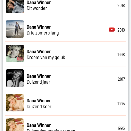
Dana Winner
2018
Dit wonder
Dana Winner
2010
Drie zomers lang
Dana Winner
1998
Droom van my geluk
Dana Winner
2017
Duizend jaar
Dana Winner
1995
Duizend keer
Dana Winner
1995
Duizenden mooie dromen