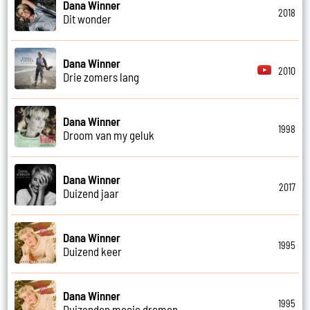
Dana Winner
2018
Dit wonder
Dana Winner
2010
Drie zomers lang
Dana Winner
1998
Droom van my geluk
Dana Winner
2017
Duizend jaar
Dana Winner
1995
Duizend keer
Dana Winner
1995
Duizenden mooie dromen