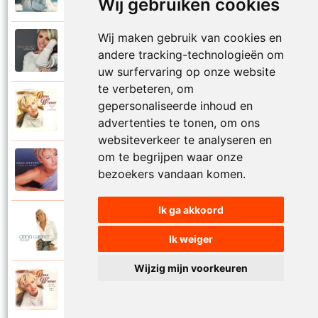
Wij gebruiken cookies
Wij maken gebruik van cookies en
Dana Winner
2018
andere tracking-technologieën om
Vogelvrij
uw surfervaring op onze website
te verbeteren, om
Dana Winner
gepersonaliseerde inhoud en
1998
Volg je natuur
advertenties te tonen, om ons
websiteverkeer te analyseren en
om te begrijpen waar onze
Dana Winner
2000
bezoekers vandaan komen.
Voor altijd
Ik ga akkoord
Dana Winner
2006
Voor altijd een
Ik weiger
Wijzig mijn voorkeuren
Dana Winner
1997
Voor altijd met jou