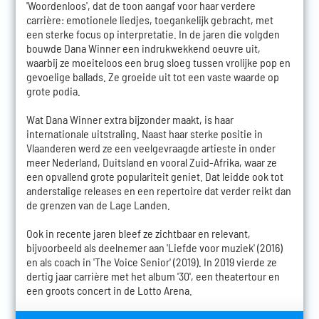
'Woordenloos', dat de toon aangaf voor haar verdere
carrière: emotionele liedjes, toegankelijk gebracht, met
een sterke focus op interpretatie. In de jaren die volgden
bouwde Dana Winner een indrukwekkend oeuvre uit,
waarbij ze moeiteloos een brug sloeg tussen vrolijke pop en
gevoelige ballads. Ze groeide uit tot een vaste waarde op
grote podia.
Wat Dana Winner extra bijzonder maakt, is haar
internationale uitstraling. Naast haar sterke positie in
Vlaanderen werd ze een veelgevraagde artieste in onder
meer Nederland, Duitsland en vooral Zuid-Afrika, waar ze
een opvallend grote populariteit geniet. Dat leidde ook tot
anderstalige releases en een repertoire dat verder reikt dan
de grenzen van de Lage Landen.
Ook in recente jaren bleef ze zichtbaar en relevant,
bijvoorbeeld als deelnemer aan 'Liefde voor muziek' (2016)
en als coach in 'The Voice Senior' (2019). In 2019 vierde ze
dertig jaar carrière met het album '30', een theatertour en
een groots concert in de Lotto Arena.