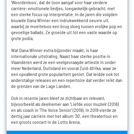
'Woordenloos', dat de toon aangaf voor haar verdere
carrière: emotionele liedjes, toegankelijk gebracht, met
een sterke focus op interpretatie. In de jaren die volgden
bouwde Dana Winner een indrukwekkend oeuvre uit,
waarbij ze moeiteloos een brug sloeg tussen vrolijke pop en
gevoelige ballads. Ze groeide uit tot een vaste waarde op
grote podia.
Wat Dana Winner extra bijzonder maakt, is haar
internationale uitstraling. Naast haar sterke positie in
Vlaanderen werd ze een veelgevraagde artieste in onder
meer Nederland, Duitsland en vooral Zuid-Afrika, waar ze
een opvallend grote populariteit geniet. Dat leidde ook tot
anderstalige releases en een repertoire dat verder reikt dan
de grenzen van de Lage Landen.
Ook in recente jaren bleef ze zichtbaar en relevant,
bijvoorbeeld als deelnemer aan 'Liefde voor muziek' (2016)
en als coach in 'The Voice Senior' (2019). In 2019 vierde ze
dertig jaar carrière met het album '30', een theatertour en
een groots concert in de Lotto Arena.