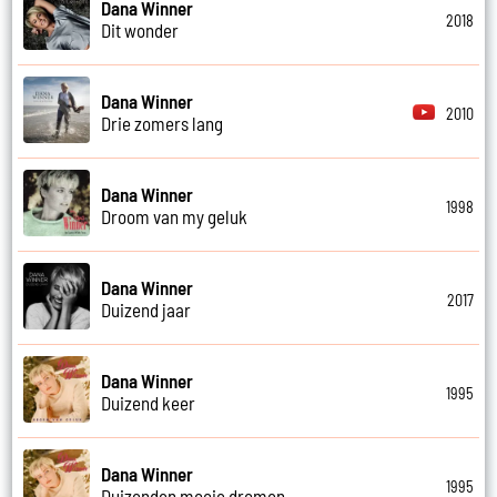
Dana Winner
2018
Dit wonder
Dana Winner
2010
Drie zomers lang
Dana Winner
1998
Droom van my geluk
Dana Winner
2017
Duizend jaar
Dana Winner
1995
Duizend keer
Dana Winner
1995
Duizenden mooie dromen