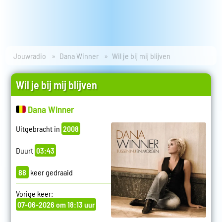
Jouwradio
Dana Winner
Wil je bij mij blijven
Wil je bij mij blijven
Dana Winner
Uitgebracht in
2008
Duurt
03:43
88
keer gedraaid
Vorige keer:
07-06-2026 om 18:13 uur