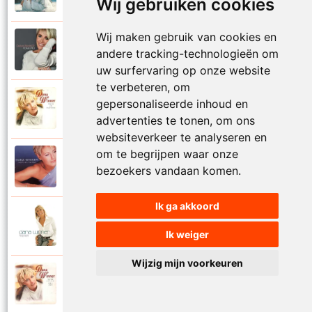
Wij gebruiken cookies
Wij maken gebruik van cookies en
Dana Winner
2018
andere tracking-technologieën om
Vogelvrij
uw surfervaring op onze website
te verbeteren, om
Dana Winner
gepersonaliseerde inhoud en
1998
Volg je natuur
advertenties te tonen, om ons
websiteverkeer te analyseren en
om te begrijpen waar onze
Dana Winner
2000
bezoekers vandaan komen.
Voor altijd
Ik ga akkoord
Dana Winner
2006
Voor altijd een
Ik weiger
Wijzig mijn voorkeuren
Dana Winner
1997
Voor altijd met jou