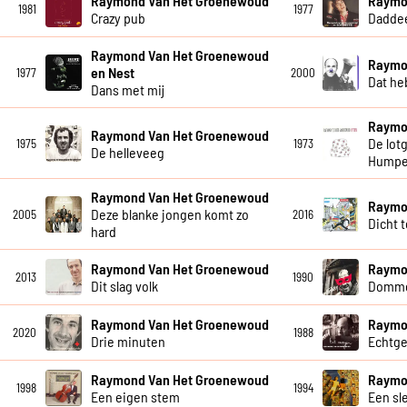
Raymond Van Het Groenewoud
Raymo
1981
1977
Crazy pub
Dadde
Raymond Van Het Groenewoud
Raymo
en Nest
1977
2000
Dat he
Dans met mij
Raymo
Raymond Van Het Groenewoud
De lot
1975
1973
De helleveeg
Humpe
Raymond Van Het Groenewoud
Raymo
Deze blanke jongen komt zo
2005
2016
Dicht 
hard
Raymond Van Het Groenewoud
Raymo
2013
1990
Dit slag volk
Dommer
Raymond Van Het Groenewoud
Raymo
2020
1988
Drie minuten
Echtg
Raymond Van Het Groenewoud
Raymo
1998
1994
Een eigen stem
Een sl