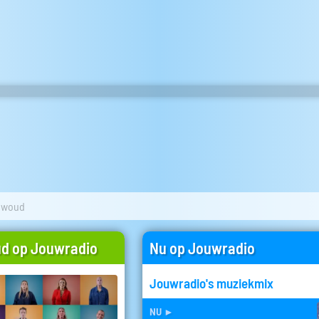
ewoud
d op Jouwradio
Nu op Jouwradio
Jouwradio's muziekmix
nu
►