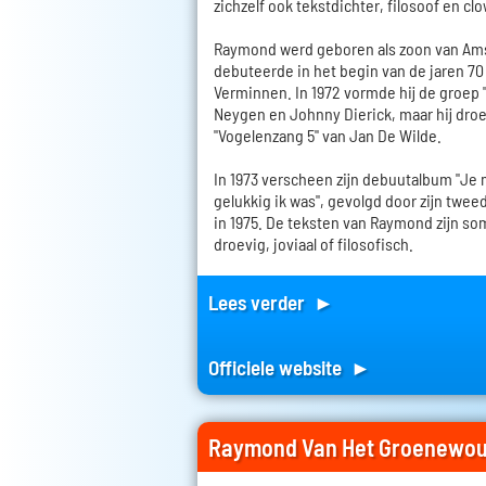
zichzelf ook tekstdichter, filosoof en cl
Raymond werd geboren als zoon van Ams
debuteerde in het begin van de jaren 70 a
Verminnen. In 1972 vormde hij de groep 
Neygen en Johnny Dierick, maar hij droe
"Vogelenzang 5" van Jan De Wilde.
In 1973 verscheen zijn debuutalbum "Je
gelukkig ik was", gevolgd door zijn twee
in 1975. De teksten van Raymond zijn som
droevig, joviaal of filosofisch.
Lees verder ►
Officiele website ►
Raymond Van Het Groenewou