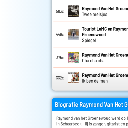
Raymond Van Het Groe
503x
Twee meisjes
Tourist LeMC en Raymon
Groenewoud
449x
Spiegel
Raymond Van Het Groe
375x
Cha cha cha
Raymond Van Het Groe
332x
Ik ben de man
Biografie Raymond Van Het
Raymond van het Groenewoud werd op 14
in Schaarbeek. Hij is zanger, gitarist en 