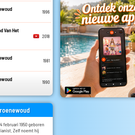
newoud
1996
d Van Het
2018
newoud
1981
newoud
1990
 Groenewoud
 februari 1950 geboren
pianist. Zelf noemt hij