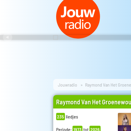
Jouwradio
Raymond Van Het Groen
Raymond Van Het Groenewou
235
liedjes
Periode:
1973
tot
2026