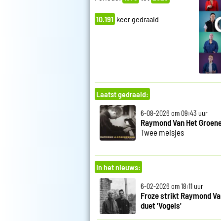
10.191
keer gedraaid
Laatst gedraaid:
6-08-2026 om 09:43 uur
Raymond Van Het Groen
Twee meisjes
In het nieuws:
6-02-2026 om 18:11 uur
Froze strikt Raymond V
duet 'Vogels'