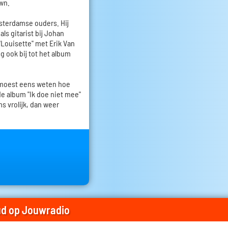
own.
terdamse ouders. Hij
ls gitarist bij Johan
"Louisette" met Erik Van
g ook bij tot het album
 moest eens weten hoe
de album "Ik doe niet mee"
s vrolijk, dan weer
d op Jouwradio