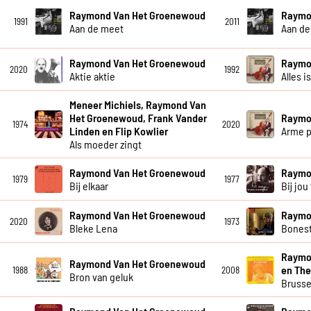
Raymond Van Het Groenewoud
Raymo
1991
2011
Aan de meet
Aan de
Raymond Van Het Groenewoud
Raymo
2020
1992
Aktie aktie
Alles i
Meneer Michiels, Raymond Van
Het Groenewoud, Frank Vander
Raymo
1974
2020
Linden en Flip Kowlier
Arme p
Als moeder zingt
Raymond Van Het Groenewoud
Raymo
1979
1977
Bij elkaar
Bij jou 
Raymond Van Het Groenewoud
Raymo
2020
1973
Bleke Lena
Bones
Raymo
Raymond Van Het Groenewoud
en The
1988
2008
Bron van geluk
Brusse