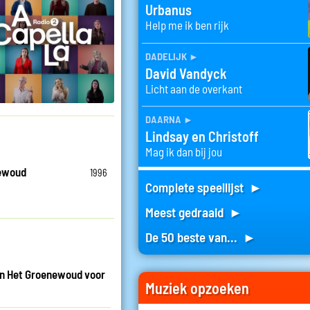
Urbanus
Help me ik ben rijk
dadelijk
►
David Vandyck
Licht aan de overkant
daarna
►
Lindsay en Christoff
Mag ik dan bij jou
ewoud
1996
Complete speellijst ►
Meest gedraaid ►
De 50 beste van... ►
an Het Groenewoud voor
Muziek opzoeken