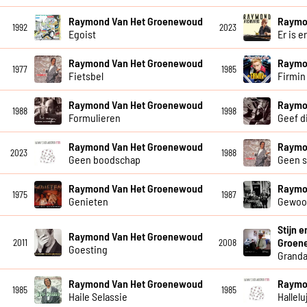
Raymond Van Het Groenewoud
Raymo
1992
2023
Egoist
Er is e
Raymond Van Het Groenewoud
Raymo
1977
1985
Fietsbel
Firmin
Raymond Van Het Groenewoud
Raymo
1988
1998
Formulieren
Geef di
Raymond Van Het Groenewoud
Raymo
2023
1988
Geen boodschap
Geen 
Raymond Van Het Groenewoud
Raymo
1975
1987
Genieten
Gewoo
Stijn 
Raymond Van Het Groenewoud
Groen
2011
2008
Goesting
Grand
Raymond Van Het Groenewoud
Raymo
1985
1985
Haile Selassie
Hallelu