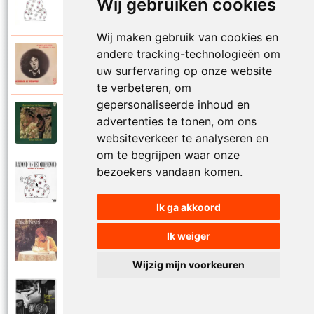
Wij gebruiken cookies
1988
Mijn leven lang
Wij maken gebruik van cookies en
andere tracking-technologieën om
Raymond Van Het Groenewoud
1973
uw surfervaring op onze website
Mijn lieve schatje
te verbeteren, om
gepersonaliseerde inhoud en
Raymond Van Het Groenewoud
advertenties te tonen, om ons
1975
Mijn schoolgaande jeugd
websiteverkeer te analyseren en
om te begrijpen waar onze
bezoekers vandaan komen.
Raymond Van Het Groenewoud
1988
Mijnheer de postbode
Ik ga akkoord
Raymond Van Het Groenewoud
Ik weiger
1991
Moeder
Wijzig mijn voorkeuren
Raymond Van Het Groenewoud
2011
Moedertaal