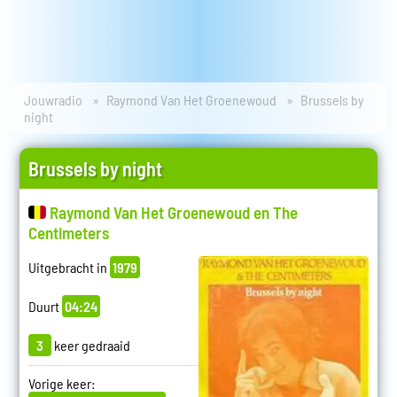
Jouwradio
Raymond Van Het Groenewoud
Brussels by
night
Brussels by night
Raymond Van Het Groenewoud en The
Centimeters
Uitgebracht in
1979
Duurt
04:24
3
keer gedraaid
Vorige keer: