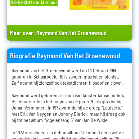
28-10-2017 om 13:41 uur
Meer over:
Raymond Van Het Groenewoud
Biografie Raymond Van Het Groenewoud
Raymond van het Groenewoud werd op 14 februari 1950
geboren in Schaarbeek. Hij is zanger, gitarist en pianist.
Zelf noemt hij zichzelf ook tekstdichter, filosoof en clown.
Raymond werd geboren als zoon van Amsterdamse ouders.
Hij debuteerde in het begin van de jaren 70 als gitarist bij
Johan Verminnen. In 1972 vormde hij de groep "Louisette"
met Erik Van Neygen en Johnny Dierick, maar hij droeg ook
bij tot het album "Vogelenzang 5" van Jan De Wilde.
In 1973 verscheen zijn debuutalbum "Je moest eens weten
hoe gelukkig ik was", gevolgd door zijn tweede album "Ik