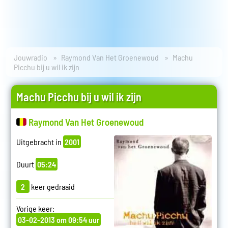
Jouwradio
Raymond Van Het Groenewoud
Machu
Picchu bij u wil ik zijn
Machu Picchu bij u wil ik zijn
Raymond Van Het Groenewoud
Uitgebracht in
2001
Duurt
05:24
2
keer gedraaid
Vorige keer:
03-02-2013 om 09:54 uur