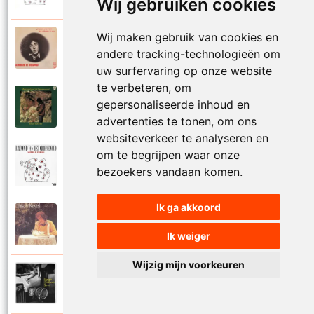
Wij gebruiken cookies
Wij maken gebruik van cookies en
Raymond Van Het Groenewoud
1973
andere tracking-technologieën om
Mijn lieve schatje
uw surfervaring op onze website
te verbeteren, om
Raymond Van Het Groenewoud
gepersonaliseerde inhoud en
1975
Mijn schoolgaande jeugd
advertenties te tonen, om ons
websiteverkeer te analyseren en
om te begrijpen waar onze
Raymond Van Het Groenewoud
1988
bezoekers vandaan komen.
Mijnheer de postbode
Ik ga akkoord
Raymond Van Het Groenewoud
1991
Moeder
Ik weiger
Wijzig mijn voorkeuren
Raymond Van Het Groenewoud
2011
Moedertaal