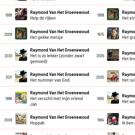
Raymond Van Het Groenewoud
Raymo
1998
1998
Help de rijken
Het ei
Raymond Van Het Groenewoud
Raymo
2008
1975
Het gekke meisje
Het gra
Raymond Van Het Groenewoud
Raymo
Het is zo lekker (zonder zwart
2020
2005
Het le
gemoed)
Raymond Van Het Groenewoud
Raymo
2011
2005
Het nummer van God
Het ru
Raymond Van Het Groenewoud
Raymo
Het verschil met mijn vriend
1986
1990
Het wo
Jan
Raymond Van Het Groenewoud
Raymo
2008
1994
Hoppah
Ik ben 