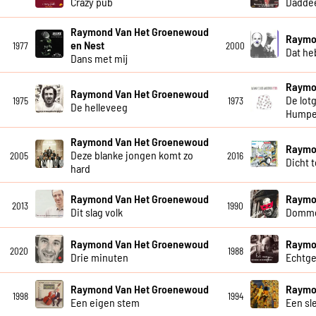
Crazy pub
Dadde
Raymond Van Het Groenewoud
Raymo
en Nest
1977
2000
Dat he
Dans met mij
Raymo
Raymond Van Het Groenewoud
De lot
1975
1973
De helleveeg
Humpe
Raymond Van Het Groenewoud
Raymo
Deze blanke jongen komt zo
2005
2016
Dicht 
hard
Raymond Van Het Groenewoud
Raymo
2013
1990
Dit slag volk
Dommer
Raymond Van Het Groenewoud
Raymo
2020
1988
Drie minuten
Echtg
Raymond Van Het Groenewoud
Raymo
1998
1994
Een eigen stem
Een sl