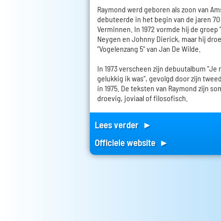
Raymond werd geboren als zoon van Ams
debuteerde in het begin van de jaren 70 a
Verminnen. In 1972 vormde hij de groep 
Neygen en Johnny Dierick, maar hij droe
"Vogelenzang 5" van Jan De Wilde.
In 1973 verscheen zijn debuutalbum "Je
gelukkig ik was", gevolgd door zijn twee
in 1975. De teksten van Raymond zijn som
droevig, joviaal of filosofisch.
Lees verder ►
Officiele website ►