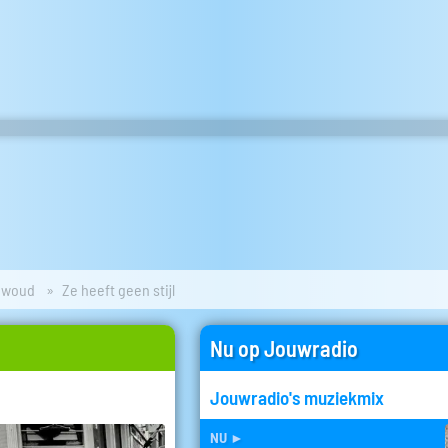
ewoud
Ze heeft geen stijl
Nu op Jouwradio
Jouwradio's muziekmix
nu
►