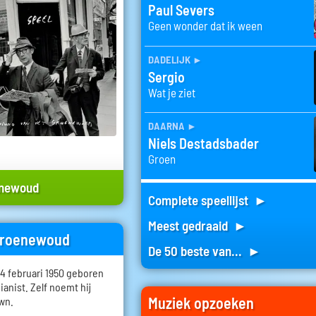
Paul Severs
Geen wonder dat ik ween
dadelijk
►
Sergio
Wat je ziet
daarna
►
Niels Destadsbader
Groen
enewoud
Complete speellijst ►
Meest gedraaid ►
 Groenewoud
De 50 beste van... ►
 februari 1950 geboren
pianist. Zelf noemt hij
Muziek opzoeken
own.