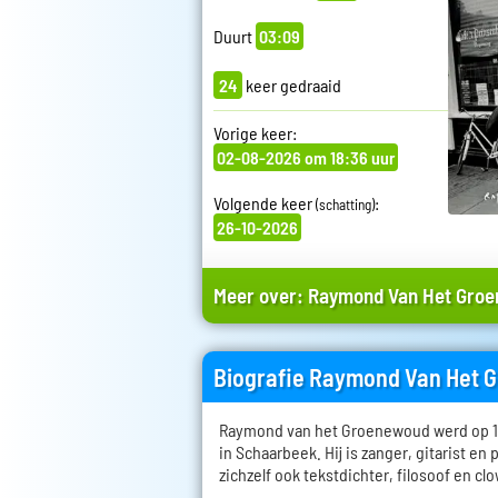
Duurt
03:09
24
keer gedraaid
Vorige keer:
02-08-2026 om 18:36 uur
Volgende keer
:
(schatting)
26-10-2026
Meer over:
Raymond Van Het Gro
Biografie Raymond Van Het
Raymond van het Groenewoud werd op 14
in Schaarbeek. Hij is zanger, gitarist en 
zichzelf ook tekstdichter, filosoof en cl