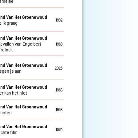
emelee
nd Van Het Groenewoud
1992
b ik graag
nd Van Het Groenewoud
gevallen van Engelbert
1988
rdinck
nd Van Het Groenewoud
2023
tegen je aan
nd Van Het Groenewoud
1986
 kan het niet
nd Van Het Groenewoud
1998
enoten
nd Van Het Groenewoud
1984
echte film