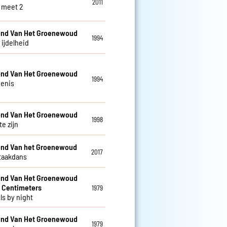
2011
 meet 2
nd Van Het Groenewoud
1994
s ijdelheid
nd Van Het Groenewoud
1994
enis
nd Van Het Groenewoud
1998
te zijn
nd Van het Groenewoud
2017
taakdans
nd Van Het Groenewoud
 Centimeters
1979
ls by night
nd Van Het Groenewoud
1979