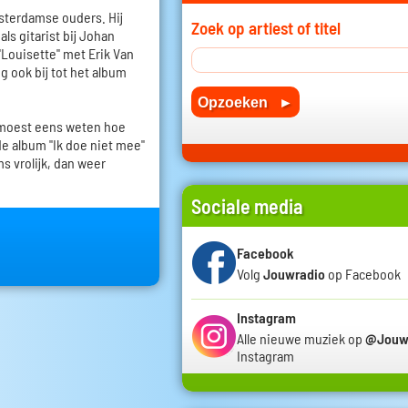
terdamse ouders. Hij
Zoek op artiest of titel
ls gitarist bij Johan
"Louisette" met Erik Van
g ook bij tot het album
 moest eens weten hoe
de album "Ik doe niet mee"
s vrolijk, dan weer
Sociale media
Facebook
Volg
Jouwradio
op Facebook
Instagram
Alle nieuwe muziek op
@Jouw
Instagram