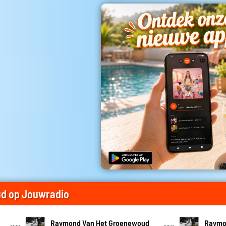
d op Jouwradio
Raymond Van Het Groenewoud
Raymo