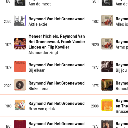
1991
2011
Aan de meet
Aan de
Raymond Van Het Groenewoud
Raymo
2020
1992
Aktie aktie
Alles i
Meneer Michiels, Raymond Van
Het Groenewoud, Frank Vander
Raymo
1974
2020
Linden en Flip Kowlier
Arme p
Als moeder zingt
Raymond Van Het Groenewoud
Raymo
1979
1977
Bij elkaar
Bij jou 
Raymond Van Het Groenewoud
Raymo
2020
1973
Bleke Lena
Bones
Raymo
Raymond Van Het Groenewoud
en The
1988
2008
Bron van geluk
Brusse
Raymond Van Het Groenewoud
Raymo
1981
1977