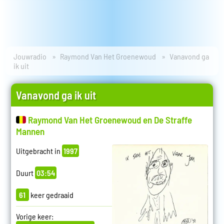
Jouwradio
Raymond Van Het Groenewoud
Vanavond ga
ik uit
Vanavond ga ik uit
Raymond Van Het Groenewoud en De Straffe
Mannen
Uitgebracht in
1997
Duurt
03:54
61
keer gedraaid
Vorige keer: