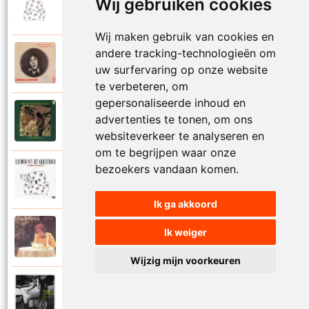
Wij gebruiken cookies
1988
Mijn leven lang
Wij maken gebruik van cookies en
andere tracking-technologieën om
Raymond Van Het Groenewoud
1973
uw surfervaring op onze website
Mijn lieve schatje
te verbeteren, om
gepersonaliseerde inhoud en
Raymond Van Het Groenewoud
advertenties te tonen, om ons
1975
Mijn schoolgaande jeugd
websiteverkeer te analyseren en
om te begrijpen waar onze
bezoekers vandaan komen.
Raymond Van Het Groenewoud
1988
Mijnheer de postbode
Ik ga akkoord
Raymond Van Het Groenewoud
Ik weiger
1991
Moeder
Wijzig mijn voorkeuren
Raymond Van Het Groenewoud
2011
Moedertaal