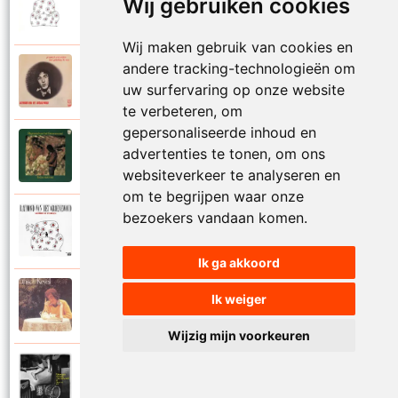
Wij gebruiken cookies
1988
Mijn leven lang
Wij maken gebruik van cookies en
andere tracking-technologieën om
Raymond Van Het Groenewoud
1973
uw surfervaring op onze website
Mijn lieve schatje
te verbeteren, om
gepersonaliseerde inhoud en
Raymond Van Het Groenewoud
advertenties te tonen, om ons
1975
Mijn schoolgaande jeugd
websiteverkeer te analyseren en
om te begrijpen waar onze
bezoekers vandaan komen.
Raymond Van Het Groenewoud
1988
Mijnheer de postbode
Ik ga akkoord
Raymond Van Het Groenewoud
Ik weiger
1991
Moeder
Wijzig mijn voorkeuren
Raymond Van Het Groenewoud
2011
Moedertaal