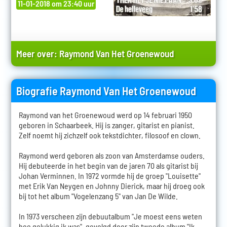
11-01-2018 om 23:40 uur
Meer over:
Raymond Van Het Groenewoud
Biografie Raymond Van Het Groenewoud
Raymond van het Groenewoud werd op 14 februari 1950
geboren in Schaarbeek. Hij is zanger, gitarist en pianist.
Zelf noemt hij zichzelf ook tekstdichter, filosoof en clown.
Raymond werd geboren als zoon van Amsterdamse ouders.
Hij debuteerde in het begin van de jaren 70 als gitarist bij
Johan Verminnen. In 1972 vormde hij de groep "Louisette"
met Erik Van Neygen en Johnny Dierick, maar hij droeg ook
bij tot het album "Vogelenzang 5" van Jan De Wilde.
In 1973 verscheen zijn debuutalbum "Je moest eens weten
hoe gelukkig ik was", gevolgd door zijn tweede album "Ik