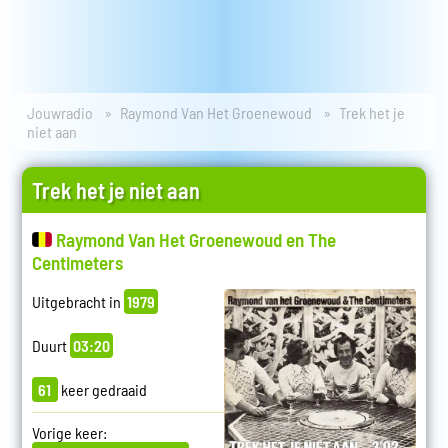
Jouwradio
Raymond Van Het Groenewoud
Trek het je
niet aan
Trek het je niet aan
Raymond Van Het Groenewoud en The
Centimeters
Uitgebracht in
1979
Duurt
03:20
61
keer gedraaid
Vorige keer: