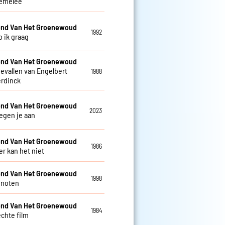
emelee
nd Van Het Groenewoud
1992
b ik graag
nd Van Het Groenewoud
gevallen van Engelbert
1988
rdinck
nd Van Het Groenewoud
2023
tegen je aan
nd Van Het Groenewoud
1986
 kan het niet
nd Van Het Groenewoud
1998
enoten
nd Van Het Groenewoud
1984
echte film