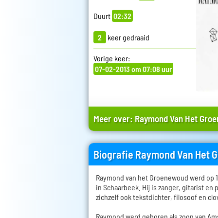
Duurt
02:32
2
keer gedraaid
Vorige keer:
07-02-2013 om 07:08 uur
Meer over:
Raymond Van Het Gro
Biografie Raymond Van Het
Raymond van het Groenewoud werd op 14
in Schaarbeek. Hij is zanger, gitarist en 
zichzelf ook tekstdichter, filosoof en cl
Raymond werd geboren als zoon van Ams