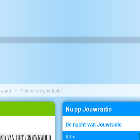
ewoud
Mijnheer de postbode
Nu op Jouwradio
De nacht van Jouwradio
nu
►