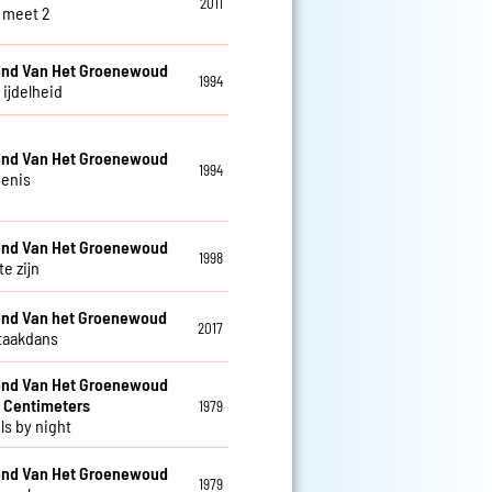
2011
 meet 2
nd Van Het Groenewoud
1994
s ijdelheid
nd Van Het Groenewoud
1994
enis
nd Van Het Groenewoud
1998
te zijn
nd Van het Groenewoud
2017
taakdans
nd Van Het Groenewoud
 Centimeters
1979
ls by night
nd Van Het Groenewoud
1979