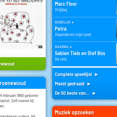
Marc Floor
Vrijdag
dadelijk
►
Petra
Vlaanderen mijn land
daarna
►
Sabien Tiels en Stef Bos
De reis
enewoud
Complete speellijst ►
 Groenewoud
Meest gedraaid ►
De 50 beste van... ►
 februari 1950 geboren
pianist. Zelf noemt hij
own.
Muziek opzoeken
terdamse ouders. Hij