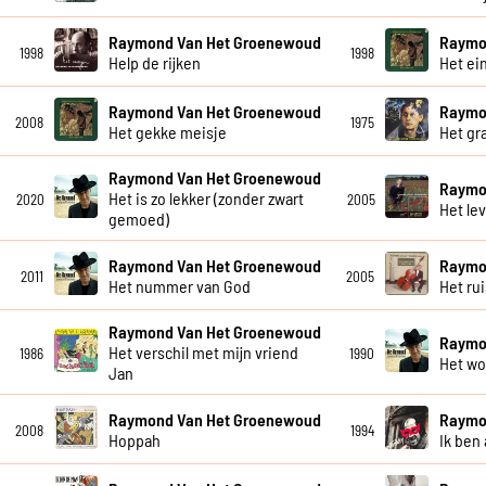
Raymond Van Het Groenewoud
Raymo
1998
1998
Help de rijken
Het ei
Raymond Van Het Groenewoud
Raymo
2008
1975
Het gekke meisje
Het gra
Raymond Van Het Groenewoud
Raymo
Het is zo lekker (zonder zwart
2020
2005
Het le
gemoed)
Raymond Van Het Groenewoud
Raymo
2011
2005
Het nummer van God
Het ru
Raymond Van Het Groenewoud
Raymo
Het verschil met mijn vriend
1986
1990
Het wo
Jan
Raymond Van Het Groenewoud
Raymo
2008
1994
Hoppah
Ik ben 