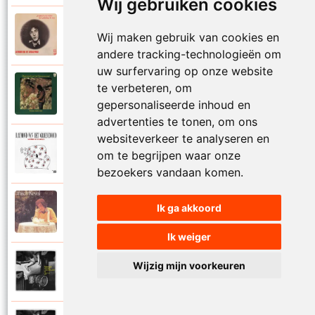
Wij gebruiken cookies
Raymond Van Het Groenewoud
Wij maken gebruik van cookies en
1973
Mijn lieve schatje
andere tracking-technologieën om
uw surfervaring op onze website
Raymond Van Het Groenewoud
te verbeteren, om
1975
Mijn schoolgaande jeugd
gepersonaliseerde inhoud en
advertenties te tonen, om ons
websiteverkeer te analyseren en
Raymond Van Het Groenewoud
om te begrijpen waar onze
1988
Mijnheer de postbode
bezoekers vandaan komen.
Raymond Van Het Groenewoud
Ik ga akkoord
1991
Moeder
Ik weiger
Raymond Van Het Groenewoud
Wijzig mijn voorkeuren
2011
Moedertaal