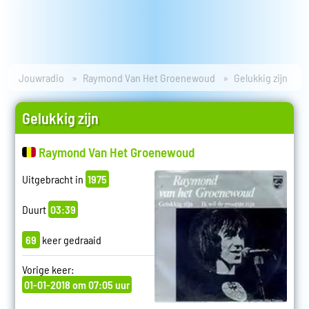
Jouwradio
Raymond Van Het Groenewoud
Gelukkig zijn
Gelukkig zijn
Raymond Van Het Groenewoud
Uitgebracht in
1975
Duurt
03:39
69
keer gedraaid
Vorige keer:
01-01-2018 om 07:05 uur