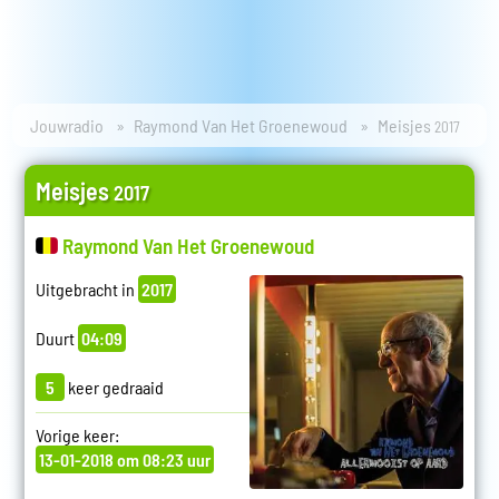
Jouwradio
Raymond Van Het Groenewoud
Meisjes
2017
Meisjes
2017
Raymond Van Het Groenewoud
Uitgebracht in
2017
Duurt
04:09
5
keer gedraaid
Vorige keer:
13-01-2018 om 08:23 uur