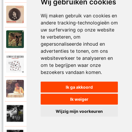
Wij gebruiken cookies
Raymond Van Het Groenewoud
Wij maken gebruik van cookies en
1973
Mijn lieve schatje
andere tracking-technologieën om
uw surfervaring op onze website
Raymond Van Het Groenewoud
te verbeteren, om
1975
Mijn schoolgaande jeugd
gepersonaliseerde inhoud en
advertenties te tonen, om ons
websiteverkeer te analyseren en
Raymond Van Het Groenewoud
om te begrijpen waar onze
1988
Mijnheer de postbode
bezoekers vandaan komen.
Raymond Van Het Groenewoud
Ik ga akkoord
1991
Moeder
Ik weiger
Raymond Van Het Groenewoud
Wijzig mijn voorkeuren
2011
Moedertaal