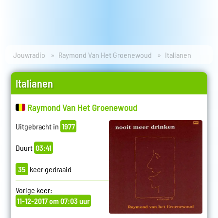
Jouwradio
Raymond Van Het Groenewoud
Italianen
Italianen
Raymond Van Het Groenewoud
Uitgebracht in
1977
Duurt
03:41
35
keer gedraaid
Vorige keer:
11-12-2017 om 07:03 uur