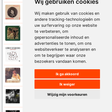
Wij gebruiken cookies
Raymond Van Het Groenewoud
Wij maken gebruik van cookies en
1973
Mijn lieve schatje
andere tracking-technologieën om
uw surfervaring op onze website
Raymond Van Het Groenewoud
te verbeteren, om
1975
Mijn schoolgaande jeugd
gepersonaliseerde inhoud en
advertenties te tonen, om ons
websiteverkeer te analyseren en
Raymond Van Het Groenewoud
om te begrijpen waar onze
1988
Mijnheer de postbode
bezoekers vandaan komen.
Raymond Van Het Groenewoud
Ik ga akkoord
1991
Moeder
Ik weiger
Raymond Van Het Groenewoud
Wijzig mijn voorkeuren
2011
Moedertaal