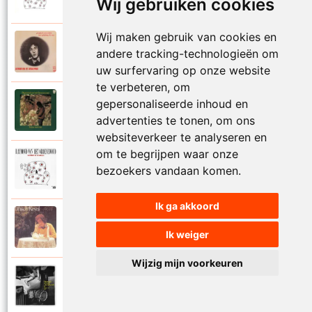
Mijn leven lang
Wij gebruiken cookies
Wij maken gebruik van cookies en
Raymond Van Het Groenewoud
andere tracking-technologieën om
1973
Mijn lieve schatje
uw surfervaring op onze website
te verbeteren, om
gepersonaliseerde inhoud en
Raymond Van Het Groenewoud
1975
Mijn schoolgaande jeugd
advertenties te tonen, om ons
websiteverkeer te analyseren en
om te begrijpen waar onze
Raymond Van Het Groenewoud
bezoekers vandaan komen.
1988
Mijnheer de postbode
Ik ga akkoord
Raymond Van Het Groenewoud
1991
Moeder
Ik weiger
Wijzig mijn voorkeuren
Raymond Van Het Groenewoud
2011
Moedertaal