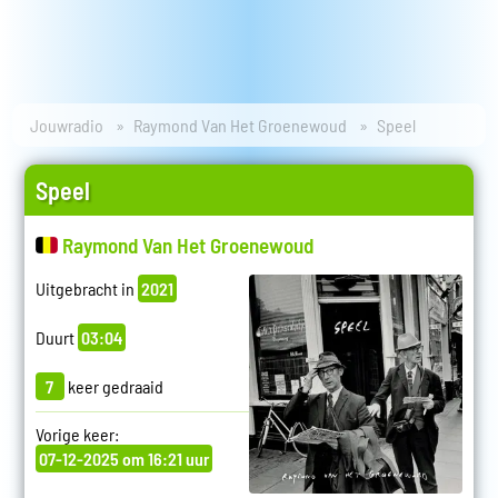
Jouwradio
Raymond Van Het Groenewoud
Speel
Speel
Raymond Van Het Groenewoud
Uitgebracht in
2021
Duurt
03:04
7
keer gedraaid
Vorige keer:
07-12-2025 om 16:21 uur