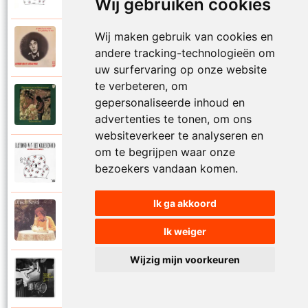
Wij gebruiken cookies
Wij maken gebruik van cookies en
Raymond Van Het Groenewoud
1973
andere tracking-technologieën om
Mijn lieve schatje
uw surfervaring op onze website
te verbeteren, om
Raymond Van Het Groenewoud
gepersonaliseerde inhoud en
1975
Mijn schoolgaande jeugd
advertenties te tonen, om ons
websiteverkeer te analyseren en
om te begrijpen waar onze
Raymond Van Het Groenewoud
1988
bezoekers vandaan komen.
Mijnheer de postbode
Ik ga akkoord
Raymond Van Het Groenewoud
1991
Moeder
Ik weiger
Wijzig mijn voorkeuren
Raymond Van Het Groenewoud
2011
Moedertaal