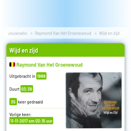
Jouwradio
Raymond Van Het Groenewoud
Wijd en zijd
Wijd en zijd
Raymond Van Het Groenewoud
Uitgebracht in
1986
Duurt
03:36
35
keer gedraaid
Vorige keer:
11-11-2017 om 02:15 uur