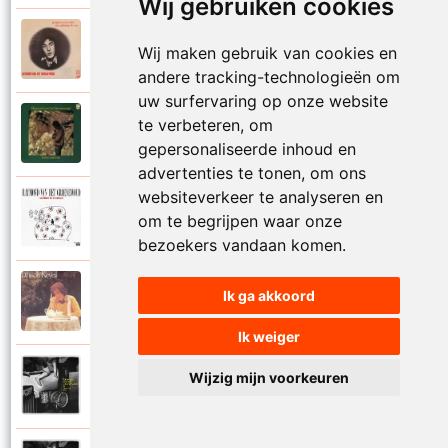
Wij gebruiken cookies
Raymond Van Het Groenewoud
Wij maken gebruik van cookies en
1973
Mijn lieve schatje
andere tracking-technologieën om
uw surfervaring op onze website
Raymond Van Het Groenewoud
te verbeteren, om
1975
Mijn schoolgaande jeugd
gepersonaliseerde inhoud en
advertenties te tonen, om ons
websiteverkeer te analyseren en
Raymond Van Het Groenewoud
om te begrijpen waar onze
1988
Mijnheer de postbode
bezoekers vandaan komen.
Raymond Van Het Groenewoud
Ik ga akkoord
1991
Moeder
Ik weiger
Raymond Van Het Groenewoud
Wijzig mijn voorkeuren
2011
Moedertaal