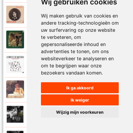
Wij gebruiken cookies
Raymond Van Het Groenewoud
Wij maken gebruik van cookies en
1973
Mijn lieve schatje
andere tracking-technologieën om
uw surfervaring op onze website
Raymond Van Het Groenewoud
te verbeteren, om
1975
Mijn schoolgaande jeugd
gepersonaliseerde inhoud en
advertenties te tonen, om ons
websiteverkeer te analyseren en
Raymond Van Het Groenewoud
om te begrijpen waar onze
1988
Mijnheer de postbode
bezoekers vandaan komen.
Raymond Van Het Groenewoud
Ik ga akkoord
1991
Moeder
Ik weiger
Raymond Van Het Groenewoud
Wijzig mijn voorkeuren
2011
Moedertaal