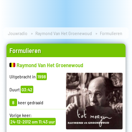
Jouwradio
Raymond Van Het Groenewoud
Formulieren
Formulieren
Raymond Van Het Groenewoud
Uitgebracht in
1998
Duurt
03:42
8
keer gedraaid
Vorige keer:
24-12-2012 om 11:43 uur