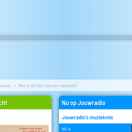
ewoud
Nee ik wil niet sterven vannacht
cht
Nu op Jouwradio
Jouwradio's muziekmix
nu
►