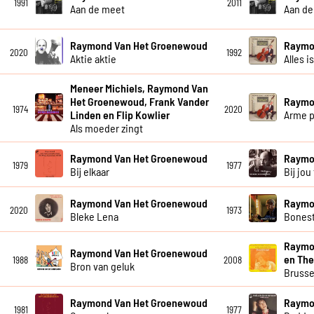
1991
2011
Aan de meet
Aan de
Raymond Van Het Groenewoud
Raymo
2020
1992
Aktie aktie
Alles i
Meneer Michiels, Raymond Van
Het Groenewoud, Frank Vander
Raymo
1974
2020
Linden en Flip Kowlier
Arme p
Als moeder zingt
Raymond Van Het Groenewoud
Raymo
1979
1977
Bij elkaar
Bij jou 
Raymond Van Het Groenewoud
Raymo
2020
1973
Bleke Lena
Bones
Raymo
Raymond Van Het Groenewoud
en The
1988
2008
Bron van geluk
Brusse
Raymond Van Het Groenewoud
Raymo
1981
1977