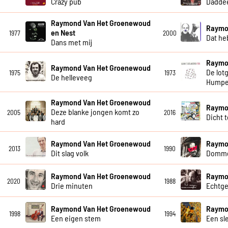
Crazy pub
Dadde
Raymond Van Het Groenewoud
Raymo
en Nest
1977
2000
Dat he
Dans met mij
Raymo
Raymond Van Het Groenewoud
De lot
1975
1973
De helleveeg
Humpe
Raymond Van Het Groenewoud
Raymo
Deze blanke jongen komt zo
2005
2016
Dicht 
hard
Raymond Van Het Groenewoud
Raymo
2013
1990
Dit slag volk
Dommer
Raymond Van Het Groenewoud
Raymo
2020
1988
Drie minuten
Echtg
Raymond Van Het Groenewoud
Raymo
1998
1994
Een eigen stem
Een sl