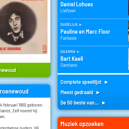
Daniel Lohues
Liefzeer
dadelijk
►
Pauline en Marc Floor
Fantasie
daarna
►
Bart Kaell
Santiano
enewoud
Complete speellijst ►
 Groenewoud
Meest gedraaid ►
De 50 beste van... ►
 februari 1950 geboren
pianist. Zelf noemt hij
own.
Muziek opzoeken
terdamse ouders. Hij