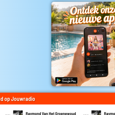
d op Jouwradio
Raymond Van Het Groenewoud
Raymo