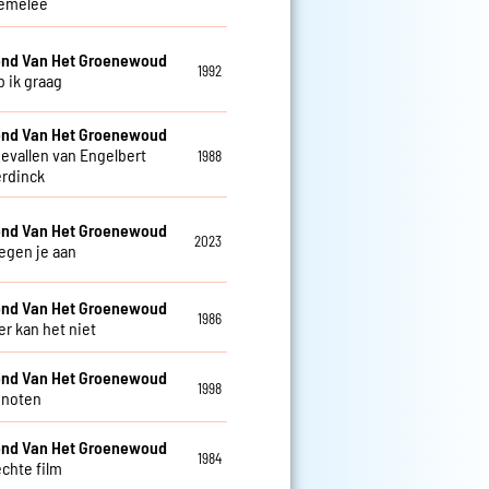
emelee
nd Van Het Groenewoud
1992
b ik graag
nd Van Het Groenewoud
gevallen van Engelbert
1988
rdinck
nd Van Het Groenewoud
2023
tegen je aan
nd Van Het Groenewoud
1986
 kan het niet
nd Van Het Groenewoud
1998
enoten
nd Van Het Groenewoud
1984
echte film