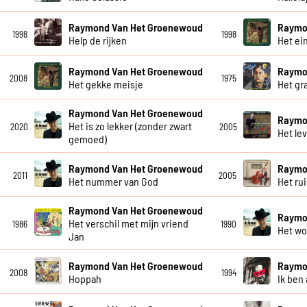
Raymond Van Het Groenewoud
Raymo
1998
1998
Help de rijken
Het ei
Raymond Van Het Groenewoud
Raymo
2008
1975
Het gekke meisje
Het gra
Raymond Van Het Groenewoud
Raymo
Het is zo lekker (zonder zwart
2020
2005
Het le
gemoed)
Raymond Van Het Groenewoud
Raymo
2011
2005
Het nummer van God
Het ru
Raymond Van Het Groenewoud
Raymo
Het verschil met mijn vriend
1986
1990
Het wo
Jan
Raymond Van Het Groenewoud
Raymo
2008
1994
Hoppah
Ik ben 