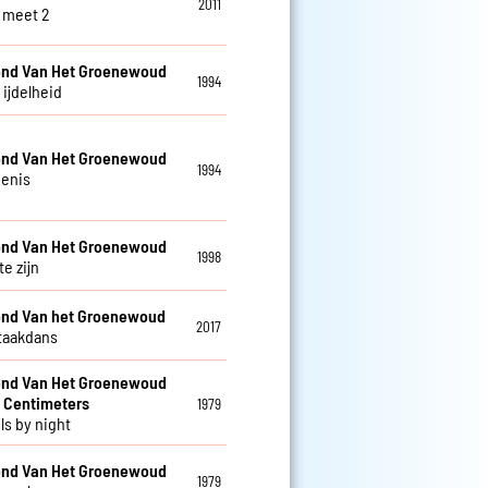
2011
 meet 2
nd Van Het Groenewoud
1994
s ijdelheid
nd Van Het Groenewoud
1994
enis
nd Van Het Groenewoud
1998
te zijn
nd Van het Groenewoud
2017
taakdans
nd Van Het Groenewoud
 Centimeters
1979
ls by night
nd Van Het Groenewoud
1979