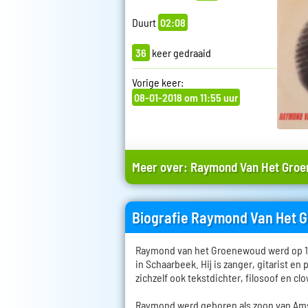
Duurt
02:08
36
keer gedraaid
Vorige keer:
08-01-2018 om 11:55 uur
Meer over:
Raymond Van Het Gro
Biografie Raymond Van Het
Raymond van het Groenewoud werd op 14
in Schaarbeek. Hij is zanger, gitarist en 
zichzelf ook tekstdichter, filosoof en cl
Raymond werd geboren als zoon van Ams