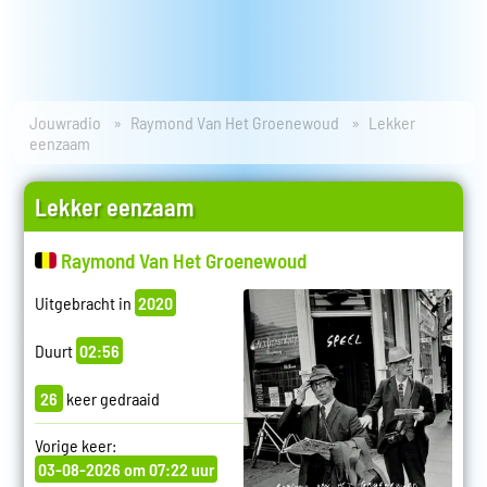
Jouwradio
Raymond Van Het Groenewoud
Lekker
eenzaam
Lekker eenzaam
Raymond Van Het Groenewoud
Uitgebracht in
2020
Duurt
02:56
26
keer gedraaid
Vorige keer:
03-08-2026 om 07:22 uur