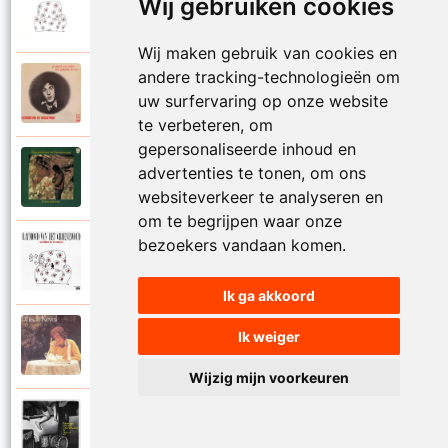
Raymond Van Het Groenewoud
Wij gebruiken cookies
1988
Mijn leven lang
Wij maken gebruik van cookies en
andere tracking-technologieën om
Raymond Van Het Groenewoud
1973
uw surfervaring op onze website
Mijn lieve schatje
te verbeteren, om
gepersonaliseerde inhoud en
Raymond Van Het Groenewoud
advertenties te tonen, om ons
1975
Mijn schoolgaande jeugd
websiteverkeer te analyseren en
om te begrijpen waar onze
bezoekers vandaan komen.
Raymond Van Het Groenewoud
1988
Mijnheer de postbode
Ik ga akkoord
Raymond Van Het Groenewoud
Ik weiger
1991
Moeder
Wijzig mijn voorkeuren
Raymond Van Het Groenewoud
2011
Moedertaal