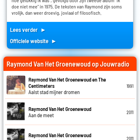
hoe gelukkig ik was", gevolgd door zijn tweede album "Ik
doe niet mee" in 1975. De teksten van Raymond zijn soms
vrolijk, dan weer droevig, joviaal of filosofisch.
Lees verder ►
Officiele website ►
Raymond Van Het Groenewoud op Jouwradio
Raymond Van Het Groenewoud en The
Centimeters
1991
Aalst stad mijner dromen
Raymond Van Het Groenewoud
2011
Aan de meet
Raymond Van Het Groenewoud
2011