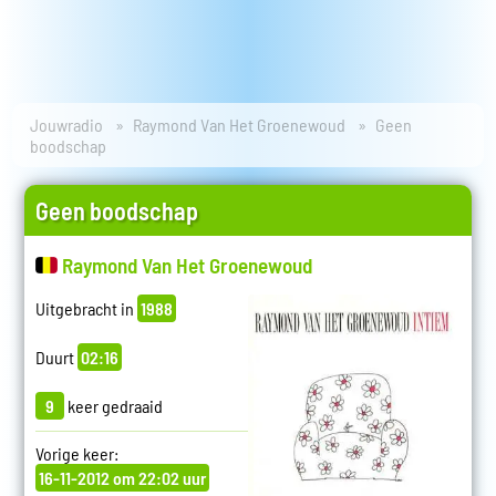
Jouwradio
Raymond Van Het Groenewoud
Geen
boodschap
Geen boodschap
Raymond Van Het Groenewoud
Uitgebracht in
1988
Duurt
02:16
9
keer gedraaid
Vorige keer:
16-11-2012 om 22:02 uur