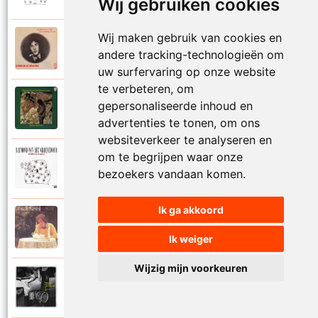
Wij gebruiken cookies
Wij maken gebruik van cookies en
Raymond Van Het Groenewoud
1973
andere tracking-technologieën om
Mijn lieve schatje
uw surfervaring op onze website
te verbeteren, om
Raymond Van Het Groenewoud
gepersonaliseerde inhoud en
1975
Mijn schoolgaande jeugd
advertenties te tonen, om ons
websiteverkeer te analyseren en
om te begrijpen waar onze
Raymond Van Het Groenewoud
1988
bezoekers vandaan komen.
Mijnheer de postbode
Ik ga akkoord
Raymond Van Het Groenewoud
1991
Moeder
Ik weiger
Wijzig mijn voorkeuren
Raymond Van Het Groenewoud
2011
Moedertaal